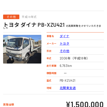
その他
平成18年式
トヨタ ダイナ PB-XZU421
の高額買取をさせていただきま
した
ダイナ
車種名
トヨタ
メーカー
その他
形状
2006年（平成18年）
年式
6,763km
走行距離
ー
稼働時間
PB-XZU421
型式
北関東支店
地域
¥1,500,000
買取金額