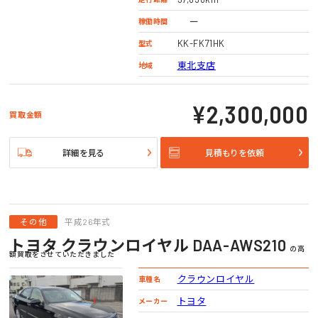
ー
稼働時間
KK-FK71HK
型式
東北支店
地域
¥2,300,000
買取金額
詳細を見る
見積もりを依頼
その他
平成26年式
トヨタ クラウンロイヤル DAA-AWS210
の高
額買取をさせていただきました
クラウンロイヤル
車種名
トヨタ
メーカー