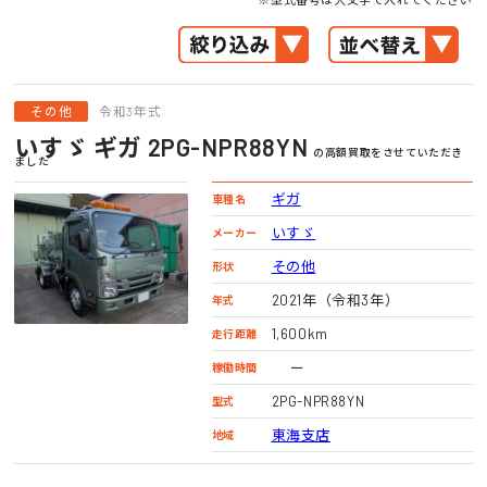
その他
令和3年式
いすゞ ギガ 2PG-NPR88YN
の高額買取をさせていただき
ました
ギガ
車種名
いすゞ
メーカー
その他
形状
2021年（令和3年）
年式
1,600km
走行距離
ー
稼働時間
2PG-NPR88YN
型式
東海支店
地域