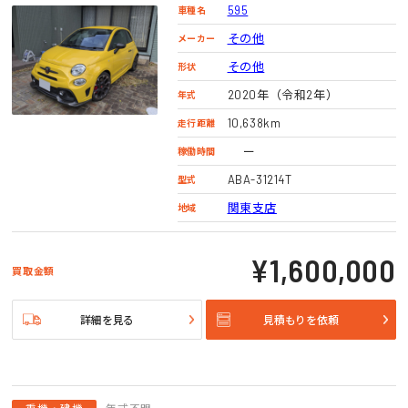
595
車種名
その他
メーカー
その他
形状
2020年（令和2年）
年式
10,638km
走行距離
ー
稼働時間
ABA-31214T
型式
関東支店
地域
¥1,600,000
買取金額
詳細を見る
見積もりを依頼