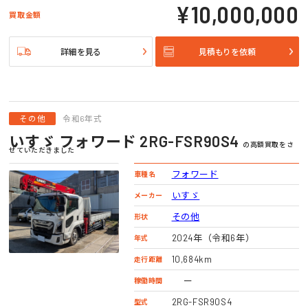
¥10,000,000
買取金額
詳細を見る
見積もりを依頼
その他
令和6年式
いすゞ フォワード 2RG-FSR90S4
の高額買取をさ
せていただきました
フォワード
車種名
いすゞ
メーカー
その他
形状
2024年（令和6年）
年式
10,684km
走行距離
ー
稼働時間
2RG-FSR90S4
型式