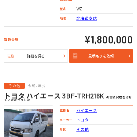
WZ
型式
北海道支店
地域
¥1,800,000
買取金額
詳細を見る
見積もりを依頼
その他
令和2年式
トヨタ ハイエース 3BF-TRH216K
の高額買取をさせ
ていただきました
ハイエース
車種名
トヨタ
メーカー
その他
形状