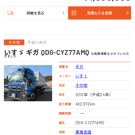
詳細を見る
見積もりを依頼
その他
平成24年式
いすゞ ギガ QDG-CYZ77AMQ
の高額買取をさせていただ
きました
ギガ
車種名
いすゞ
メーカー
その他
形状
2012年（平成24年）
年式
492,972km
走行距離
ー
稼働時間
QDG-CYZ77AMQ
型式
東海支店
地域