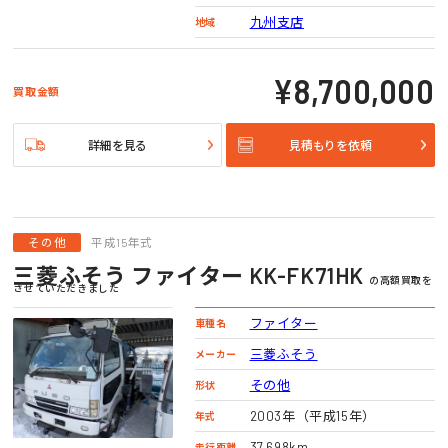
九州支店
地域
¥8,700,000
買取金額
詳細を見る
見積もりを依頼
その他
平成15年式
三菱ふそう ファイター KK-FK71HK
の高額買取を
させていただきました
ファイター
車種名
三菱ふそう
メーカー
その他
形状
2003年（平成15年）
年式
37,698km
走行距離