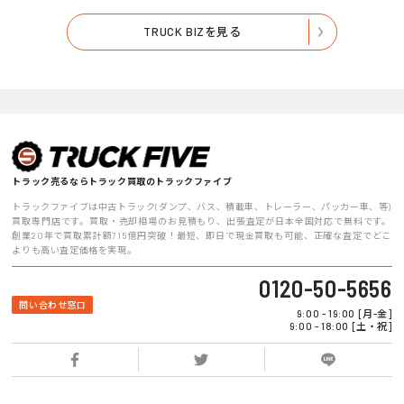
TRUCK BIZを見る
トラック売るならトラック買取のトラックファイブ
トラックファイブは中古トラック(ダンプ、バス、積載車、トレーラー、パッカー車、等)
買取専門店です。買取・売却相場のお見積もり、出張査定が日本全国対応で無料です。
創業20年で買取累計額715億円突破！最短、即日で現金買取も可能、正確な査定でどこ
よりも高い査定価格を実現。
0120-50-5656
問い合わせ窓口
9:00 - 19:00 [月-金]
9:00 - 18:00 [土・祝]