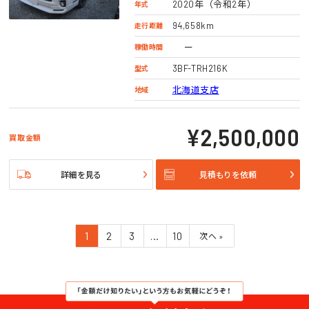
2020年（令和2年）
年式
94,658km
走行距離
ー
稼働時間
3BF-TRH216K
型式
北海道支店
地域
¥2,500,000
買取金額
詳細を見る
見積もりを依頼
1
2
3
…
10
次へ »