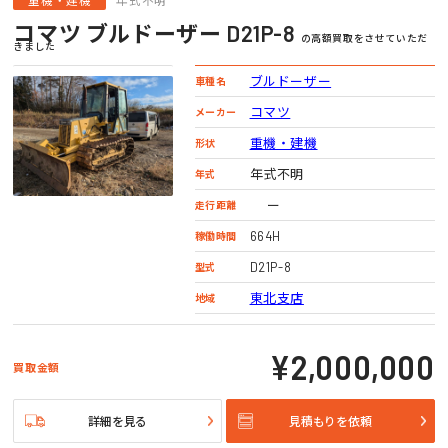
重機・建機
年式不明
コマツ ブルドーザー D21P-8
の高額買取をさせていただ
きました
ブルドーザー
車種名
コマツ
メーカー
重機・建機
形状
年式不明
年式
ー
走行距離
664H
稼働時間
D21P-8
型式
東北支店
地域
¥2,000,000
買取金額
詳細を見る
見積もりを依頼