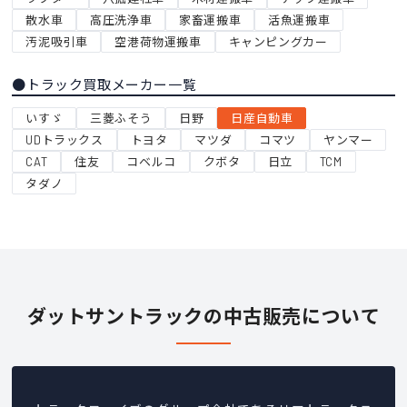
散水車
高圧洗浄車
家畜運搬車
活魚運搬車
汚泥吸引車
空港荷物運搬車
キャンピングカー
●トラック買取メーカー一覧
いすゞ
三菱ふそう
日野
日産自動車
UDトラックス
トヨタ
マツダ
コマツ
ヤンマー
CAT
住友
コベルコ
クボタ
日立
TCM
タダノ
ダットサントラックの中古販売について