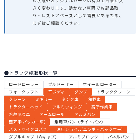
ル状態やオリジナルパーツの有無で評価が大
きく変わります。動かない車両でも部品取
り・レストアベースとして需要があるため、
まずはご相談ください。
●トラック買取形状一覧
ロードローラー
ブルドーザー
ホイールローダー
フォークリフト
平ボディ
ダンプ
トラッククレーン
クレーン
ミキサー
タンク車
積載車
トラクターヘッド
アルミウィング
高所作業車
冷蔵冷凍車
アームロール
アルミバン
塵芥車(パッカー車)
乗用車バン（ライトバン）
バス・マイクロバス
油圧ショベル(ユンボ・バックホー)
ダブルキャブ（Wキャブ）
アルミブロック
パネルバン