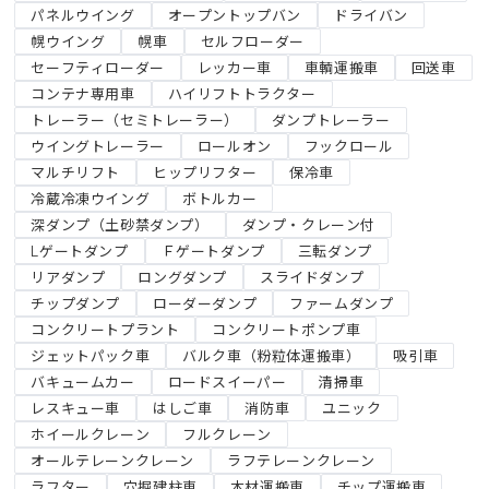
パネルウイング
オープントップバン
ドライバン
幌ウイング
幌車
セルフローダー
セーフティローダー
レッカー車
車輌運搬車
回送車
コンテナ専用車
ハイリフトトラクター
トレーラー（セミトレーラー）
ダンプトレーラー
ウイングトレーラー
ロールオン
フックロール
マルチリフト
ヒップリフター
保冷車
冷蔵冷凍ウイング
ボトルカー
深ダンプ（土砂禁ダンプ）
ダンプ・クレーン付
Lゲートダンプ
Ｆゲートダンプ
三転ダンプ
リアダンプ
ロングダンプ
スライドダンプ
チップダンプ
ローダーダンプ
ファームダンプ
コンクリートプラント
コンクリートポンプ車
ジェットパック車
バルク車（粉粒体運搬車）
吸引車
バキュームカー
ロードスイーパー
清掃車
レスキュー車
はしご車
消防車
ユニック
ホイールクレーン
フルクレーン
オールテレーンクレーン
ラフテレーンクレーン
ラフター
穴掘建柱車
木材運搬車
チップ運搬車