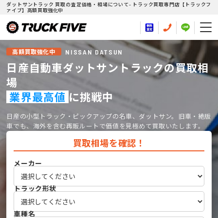
ダットサントラック 買取の査定価格・相場について- トラック買取専門店【トラックフ
ァイブ】高額買取強化中
NISSAN DATSUN
高額買取強化中
日産自動車ダットサントラックの買取相
場
業界最高値
に挑戦中
日産の小型トラック・ピックアップの名車、ダットサン。旧車・絶版
車でも、海外を含む再販ルートで価値を見極めて買取いたします。
買取相場を確認！
メーカー
トラック形状
車種名