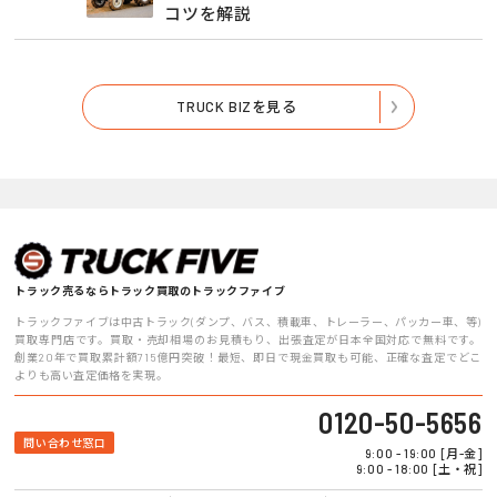
コツを解説
TRUCK BIZを見る
トラック売るならトラック買取のトラックファイブ
トラックファイブは中古トラック(ダンプ、バス、積載車、トレーラー、パッカー車、等)
買取専門店です。買取・売却相場のお見積もり、出張査定が日本全国対応で無料です。
創業20年で買取累計額715億円突破！最短、即日で現金買取も可能、正確な査定でどこ
よりも高い査定価格を実現。
0120-50-5656
問い合わせ窓口
9:00 - 19:00 [月-金]
9:00 - 18:00 [土・祝]