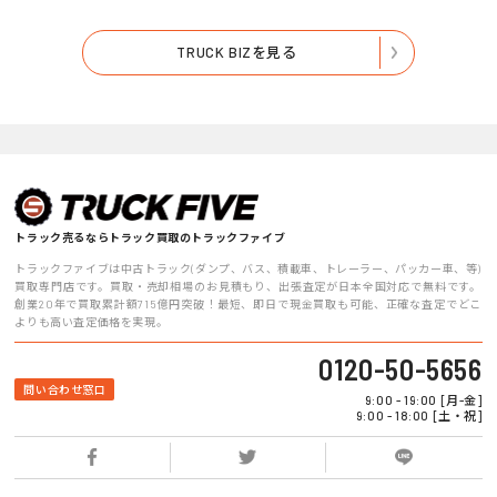
TRUCK BIZを見る
トラック売るならトラック買取のトラックファイブ
トラックファイブは中古トラック(ダンプ、バス、積載車、トレーラー、パッカー車、等)
買取専門店です。買取・売却相場のお見積もり、出張査定が日本全国対応で無料です。
創業20年で買取累計額715億円突破！最短、即日で現金買取も可能、正確な査定でどこ
よりも高い査定価格を実現。
0120-50-5656
問い合わせ窓口
9:00 - 19:00 [月-金]
9:00 - 18:00 [土・祝]