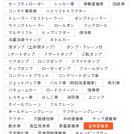
セーフティローダー
レッカー車
車輌運搬車
回送車
コンテナ専用車
ハイリフトトラクター
トレーラー（セミトレーラー）
ダンプトレーラー
ウイングトレーラー
ロールオン
フックロール
マルチリフト
ヒップリフター
保冷車
冷蔵冷凍ウイング
ボトルカー
深ダンプ（土砂禁ダンプ）
ダンプ・クレーン付
Lゲートダンプ
Ｆゲートダンプ
三転ダンプ
リアダンプ
ロングダンプ
スライドダンプ
チップダンプ
ローダーダンプ
ファームダンプ
コンクリートプラント
コンクリートポンプ車
ジェットパック車
バルク車（粉粒体運搬車）
吸引車
バキュームカー
ロードスイーパー
清掃車
レスキュー車
はしご車
消防車
ユニック
ホイールクレーン
フルクレーン
オールテレーンクレーン
ラフテレーンクレーン
ラフター
穴掘建柱車
木材運搬車
チップ運搬車
散水車
高圧洗浄車
家畜運搬車
活魚運搬車
汚泥吸引車
空港荷物運搬車
キャンピングカー