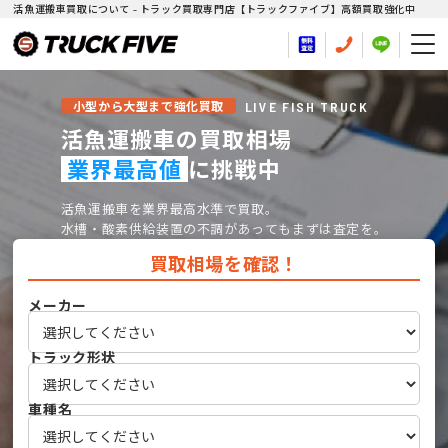
活魚運搬車買取について - トラック買取専門店【トラックファイブ】高額買取強化中
LIVE FISH TRUCK
小型から大型まで強化買取
活魚運搬車の買取相場
業界最高値
に挑戦中
活魚運搬車を業界最高水準で買取。
水槽・酸素供給装置の不調があってもまずは査定を。
買取相場を確認！
メーカー
トラック形状
車種名