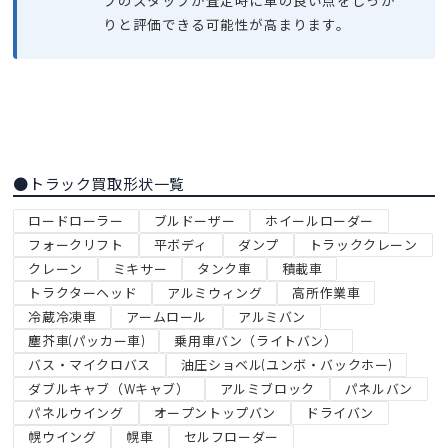
ブのスタッフが査定時に車の良い点をしっか
りと評価できる可能性が高まります。
●トラック買取形状一覧
ロードローラー
ブルドーザー
ホイールローダー
フォークリフト
平ボディ
ダンプ
トラッククレーン
クレーン
ミキサー
タンク車
積載車
トラクターヘッド
アルミウィング
高所作業車
冷蔵冷凍車
アームロール
アルミバン
塵芥車(パッカー車)
乗用車バン（ライトバン）
バス・マイクロバス
油圧ショベル(ユンボ・バックホー)
ダブルキャブ（Wキャブ）
アルミブロック
パネルバン
パネルウイング
オープントップバン
ドライバン
幌ウイング
幌車
セルフローダー