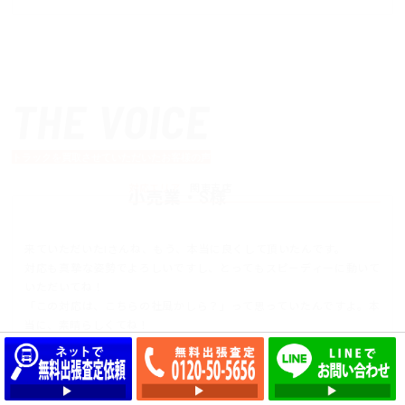
THE VOICE
トラックを買取させていただいたお客様の声
対応エリア
関東支店
小売業・S様
来ていただいたIさんね、もう、本当に良くして頂いたんです。
対応も真摯な姿勢でよろしいですし、とってもスピーディーに動いて
いただいてね！
「この対応は、こちらの社風かしら？」って思っていたんですよ。本
当に、素晴らしくてね！
他からもFAXは結構届くんですけど、専門会社って書いていたから、
TFさんに依頼してみようってことになったの。
来ていただいたときに、実際、全国展開してらっしゃる話も伺いまし
たよ！