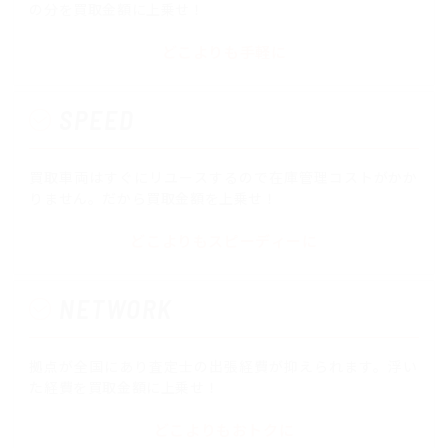
の分を買取金額に上乗せ！
どこよりも手軽に
SPEED
買取車両はすぐにリユースするので在庫管理コストがかか
りません。だから買取金額を上乗せ！
どこよりもスピーディーに
NETWORK
拠点が全国にあり査定士の出張経費が抑えられます。浮い
た経費を買取金額に上乗せ！
どこよりもおトクに