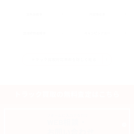
活魚運搬車
汚泥吸引車
空港荷物運搬車
キャンピングカー
トラック買取対応車両を詳しく見る
トラック買取の無料査定はこちら
フォームに入力するだけ
WEB相談・
お問い合わせ