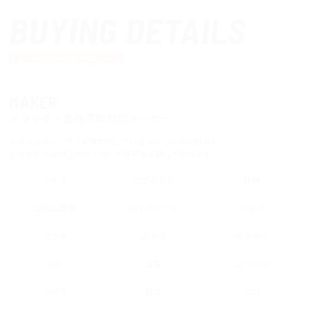
BUYING DETAILS
トラック買取の対象車種について
MAKER
トラック・重機買取対応メーカー
トラックファイブで買取対応しているメーカーの一例です。
これまで50社以上のメーカーの車両を買取しております。
いすゞ
三菱ふそう
日野
日産自動車
UDトラックス
トヨタ
マツダ
コマツ
ヤンマー
CAT
住友
コベルコ
クボタ
日立
TCM