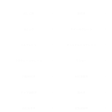
はしご車
消防車
ユニック
ホイールクレーン
フルクレーン
オールテレーンクレーン
ラフテレーンクレーン
ラフター
穴掘建柱車
木材運搬車
チップ運搬車
散水車
高圧洗浄車
家畜運搬車