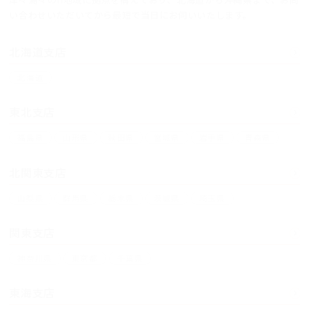
い合わせいただいてから最短で当日にお伺いいたします。
北海道支店
北海道
東北支店
福島県
山形県
秋田県
宮城県
岩手県
青森県
北関東支店
山梨県
群馬県
栃木県
茨城県
埼玉県
関東支店
神奈川県
東京都
千葉県
東海支店