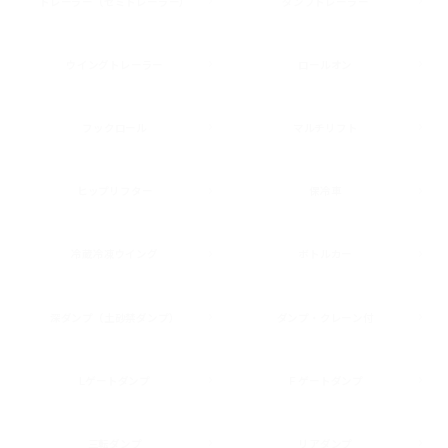
トレーラー（セミトレーラー）
ダンプトレーラー
ウイングトレーラー
ロールオン
フックロール
マルチリフト
ヒップリフター
保冷車
冷蔵冷凍ウイング
ボトルカー
深ダンプ（土砂禁ダンプ）
ダンプ・クレーン付
Lゲートダンプ
Ｆゲートダンプ
三転ダンプ
リアダンプ