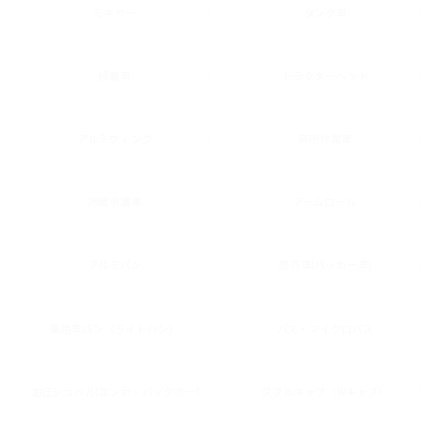
ミキサー
タンク車
積載車
トラクターヘッド
アルミウィング
高所作業車
冷蔵冷凍車
アームロール
アルミバン
塵芥車(パッカー車)
乗用車バン（ライトバン）
バス・マイクロバス
油圧ショベル(ユンボ・バックホー)
ダブルキャブ（Wキャブ）