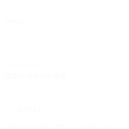
福岡県
沖縄支店
沖縄県
3 REASONS TO CHOOSE US
選ばれる3つの理由
DIRECT
直営店だから代理店への中間マージンが発生しません。そ