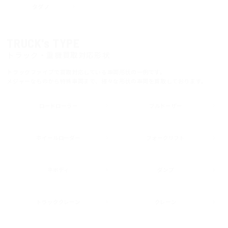
タダノ
TRUCK's TYPE
トラック・重機買取対応形状
トラックファイブで買取対応している車両形状の一例です。
メジャーなものから特殊車両まで、様々な形状の車両を買取しております。
ロードローラー
ブルドーザー
ホイールローダー
フォークリフト
平ボディ
ダンプ
トラッククレーン
クレーン