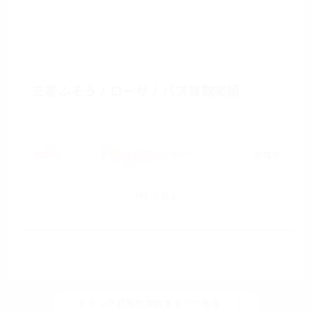
三菱ふそう / ローザ / バス買取実績
¥ 850,000
北関東
買取金額
対応エリア
詳しく見る
トラック買取の実績をすべて見る