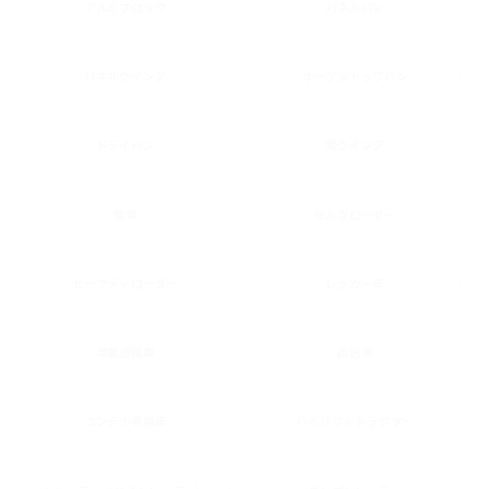
アルミブロック
パネルバン
パネルウイング
オープントップバン
ドライバン
幌ウイング
幌車
セルフローダー
セーフティローダー
レッカー車
車輌運搬車
回送車
コンテナ専用車
ハイリフトトラクター