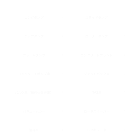
ロングダンプ
スライドダンプ
チップダンプ
ローダーダンプ
ファームダンプ
コンクリートプラント
コンクリートポンプ車
ジェットパック車
バルク車（粉粒体運搬車）
吸引車
バキュームカー
ロードスイーパー
清掃車
レスキュー車