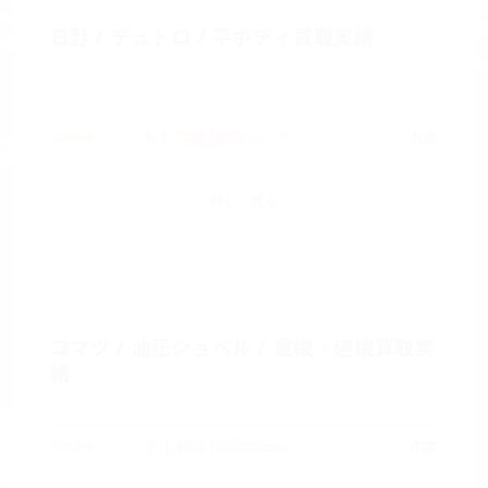
日野 / デュトロ / 平ボディ買取実績
¥ 1,750,000
九州
買取金額
対応エリア
詳しく見る
コマツ / 油圧ショベル / 重機・建機買取実
績
¥ 1,100,000
中国
買取金額
対応エリア