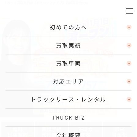
トラック買取専門店【トラックファイブ】高額買取強化中
初めての方へ
買取実績
買取車両
対応エリア
トラックリース・レンタル
TRUCK BIZ
無料
書類手続
正確な
即日
出張買取
代行無料
査定
資金化
会社概要