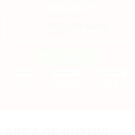
電話で相談・申込する
ゴー コールコール
0120-50-5656
営業時間 | 9:00 - 19:00[土・祝 - 18:00]
公式LINEで
かんたん査定
豊富な実績
最短即日から!
日本全国無料!
12,000
高価買取
出張査定
買取
台/年
AREA OF BUYING