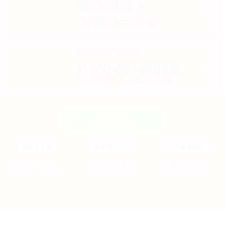
WEB相談・
お問い合わせ
電話で相談・申込する
ゴー コールコール
0120-50-5656
営業時間 | 9:00 - 19:00[土・祝 - 18:00]
公式LINEで
かんたん査定
豊富な実績
最短即日から!
日本全国無料!
12,000
高価買取
出張査定
買取
台/年