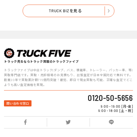
TRUCK BIZを見る
トラック売るならトラック買取のトラックファイブ
トラックファイブは中古トラック(ダンプ、バス、積載車、トレーラー、パッカー車、等)
買取専門店です。買取・売却相場のお見積もり、出張査定が日本全国対応で無料です。
創業20年で買取累計額715億円突破！最短、即日で現金買取も可能、正確な査定でどこ
よりも高い査定価格を実現。
0120-50-5656
問い合わせ窓口
9:00 - 19:00 [月-金]
9:00 - 18:00 [土・祝]