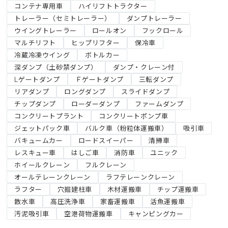
コンテナ専用車
ハイリフトトラクター
トレーラー（セミトレーラー）
ダンプトレーラー
ウイングトレーラー
ロールオン
フックロール
マルチリフト
ヒップリフター
保冷車
冷蔵冷凍ウイング
ボトルカー
深ダンプ（土砂禁ダンプ）
ダンプ・クレーン付
Lゲートダンプ
Ｆゲートダンプ
三転ダンプ
リアダンプ
ロングダンプ
スライドダンプ
チップダンプ
ローダーダンプ
ファームダンプ
コンクリートプラント
コンクリートポンプ車
ジェットパック車
バルク車（粉粒体運搬車）
吸引車
バキュームカー
ロードスイーパー
清掃車
レスキュー車
はしご車
消防車
ユニック
ホイールクレーン
フルクレーン
オールテレーンクレーン
ラフテレーンクレーン
ラフター
穴掘建柱車
木材運搬車
チップ運搬車
散水車
高圧洗浄車
家畜運搬車
活魚運搬車
汚泥吸引車
空港荷物運搬車
キャンピングカー