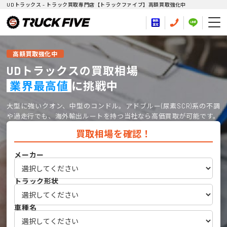
UDトラックス - トラック買取専門店【トラックファイブ】高額買取強化中
高額買取強化中
UDトラックスの買取相場
業界最高値
に挑戦中
大型に強いクオン、中型のコンドル。アドブルー(尿素SCR)系の不調
や過走行でも、海外輸出ルートを持つ当社なら高価買取が可能です。
買取相場を確認！
メーカー
トラック形状
車種名