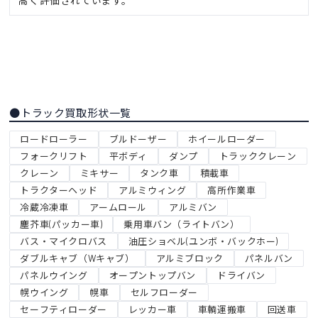
高く評価されています。
●トラック買取形状一覧
ロードローラー
ブルドーザー
ホイールローダー
フォークリフト
平ボディ
ダンプ
トラッククレーン
クレーン
ミキサー
タンク車
積載車
トラクターヘッド
アルミウィング
高所作業車
冷蔵冷凍車
アームロール
アルミバン
塵芥車(パッカー車)
乗用車バン（ライトバン）
バス・マイクロバス
油圧ショベル(ユンボ・バックホー)
ダブルキャブ（Wキャブ）
アルミブロック
パネルバン
パネルウイング
オープントップバン
ドライバン
幌ウイング
幌車
セルフローダー
セーフティローダー
レッカー車
車輌運搬車
回送車