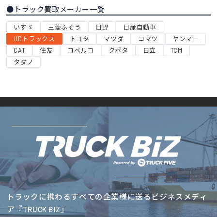
●トラック買取メーカー一覧
いすゞ
三菱ふそう
日野
日産自動車
UDトラックス
トヨタ
マツダ
コマツ
ヤンマー
CAT
住友
コベルコ
クボタ
日立
TCM
タダノ
トラックに携わるすべての企業様に送るビジネスメディ
ア『TRUCK BIZ』