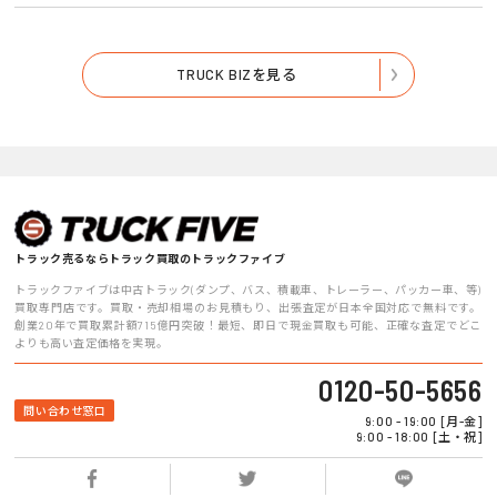
TRUCK BIZを見る
トラック売るならトラック買取のトラックファイブ
トラックファイブは中古トラック(ダンプ、バス、積載車、トレーラー、パッカー車、等)
買取専門店です。買取・売却相場のお見積もり、出張査定が日本全国対応で無料です。
創業20年で買取累計額715億円突破！最短、即日で現金買取も可能、正確な査定でどこ
よりも高い査定価格を実現。
0120-50-5656
問い合わせ窓口
9:00 - 19:00 [月-金]
9:00 - 18:00 [土・祝]