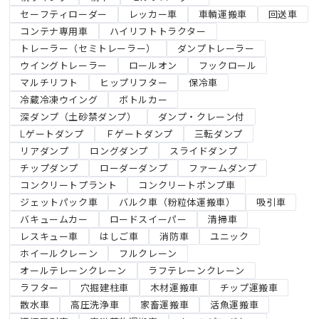
セーフティローダー
レッカー車
車輌運搬車
回送車
コンテナ専用車
ハイリフトトラクター
トレーラー（セミトレーラー）
ダンプトレーラー
ウイングトレーラー
ロールオン
フックロール
マルチリフト
ヒップリフター
保冷車
冷蔵冷凍ウイング
ボトルカー
深ダンプ（土砂禁ダンプ）
ダンプ・クレーン付
Lゲートダンプ
Ｆゲートダンプ
三転ダンプ
リアダンプ
ロングダンプ
スライドダンプ
チップダンプ
ローダーダンプ
ファームダンプ
コンクリートプラント
コンクリートポンプ車
ジェットパック車
バルク車（粉粒体運搬車）
吸引車
バキュームカー
ロードスイーパー
清掃車
レスキュー車
はしご車
消防車
ユニック
ホイールクレーン
フルクレーン
オールテレーンクレーン
ラフテレーンクレーン
ラフター
穴掘建柱車
木材運搬車
チップ運搬車
散水車
高圧洗浄車
家畜運搬車
活魚運搬車