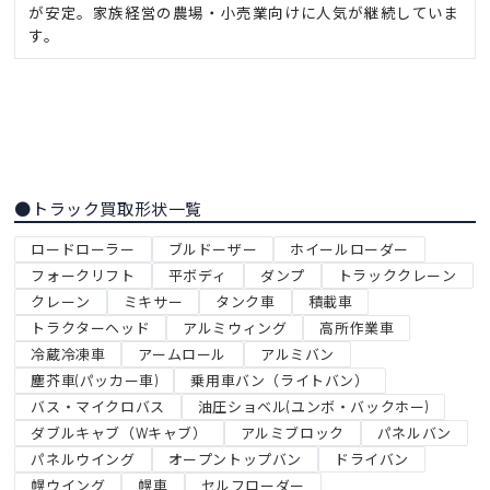
が安定。家族経営の農場・小売業向けに人気が継続していま
す。
●トラック買取形状一覧
ロードローラー
ブルドーザー
ホイールローダー
フォークリフト
平ボディ
ダンプ
トラッククレーン
クレーン
ミキサー
タンク車
積載車
トラクターヘッド
アルミウィング
高所作業車
冷蔵冷凍車
アームロール
アルミバン
塵芥車(パッカー車)
乗用車バン（ライトバン）
バス・マイクロバス
油圧ショベル(ユンボ・バックホー)
ダブルキャブ（Wキャブ）
アルミブロック
パネルバン
パネルウイング
オープントップバン
ドライバン
幌ウイング
幌車
セルフローダー