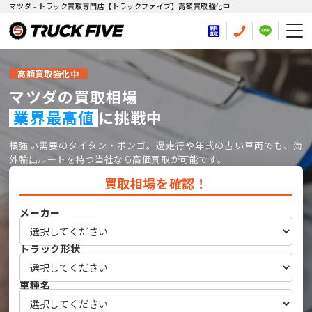
マツダ - トラック買取専門店【トラックファイブ】高額買取強化中
高額買取強化中
マツダの買取相場
業界最高値
に挑戦中
根強い需要のタイタン・ボンゴ。過走行や年式の古い車両でも、海
外輸出ルートを持つ当社なら高価買取が可能です。
買取相場を確認！
メーカー
トラック形状
車種名