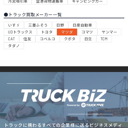
汚泥吸引車
空港荷物運搬車
キャンピングカー
●トラック買取メーカー一覧
いすゞ
三菱ふそう
日野
日産自動車
UDトラックス
トヨタ
マツダ
コマツ
ヤンマー
CAT
住友
コベルコ
クボタ
日立
TCM
タダノ
トラックに携わるすべての企業様に送るビジネスメディ