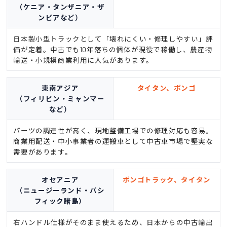
（ケニア・タンザニア・ザ
ンビアなど）
日本製小型トラックとして「壊れにくい・修理しやすい」評
価が定着。中古でも10年落ちの個体が現役で稼働し、農産物
輸送・小規模商業利用に人気があります。
東南アジア
タイタン、ボンゴ
（フィリピン・ミャンマー
など）
パーツの調達性が高く、現地整備工場での修理対応も容易。
商業用配送・中小事業者の運搬車として中古車市場で堅実な
需要があります。
オセアニア
ボンゴトラック、タイタン
（ニュージーランド・パシ
フィック諸島）
右ハンドル仕様がそのまま使えるため、日本からの中古輸出