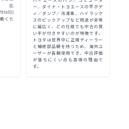
ハイエースのバン／コミュータ
年比
ー、ダイナ・トヨエースの平ボデ
78fd30}
ィ／ダンプ／冷凍車、ハイラック
動くた
スのピックアップなど用途が非常
に幅広く、どの仕様でも中古の買
い手が付きやすいのが特徴です。
トヨタは世界中に正規ディーラー
と補修部品網を持つため、海外ユ
ーザーが長期使用でき、中古評価
が落ちにくい点も高値の理由で
す。