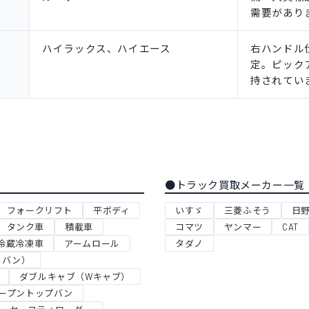
需要があり
ハイラックス、ハイエース
右ハンドル
定。ピック
持されてい
●トラック買取メーカー一覧
フォークリフト
平ボディ
いすゞ
三菱ふそう
日
タンク車
積載車
コマツ
ヤンマー
CAT
冷蔵冷凍車
アームロール
タダノ
トバン）
ダブルキャブ（Wキャブ）
ープントップバン