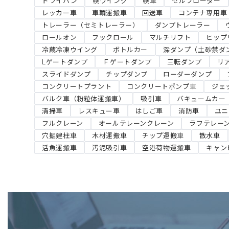
ドライバン
幌ウイング
幌車
セルフローダー
レッカー車
車輌運搬車
回送車
コンテナ専用車
トレーラー（セミトレーラー）
ダンプトレーラー
ロールオン
フックロール
マルチリフト
ヒップ
冷蔵冷凍ウイング
ボトルカー
深ダンプ（土砂禁ダ
Lゲートダンプ
Ｆゲートダンプ
三転ダンプ
リ
スライドダンプ
チップダンプ
ローダーダンプ
コンクリートプラント
コンクリートポンプ車
ジェ
バルク車（粉粒体運搬車）
吸引車
バキュームカー
清掃車
レスキュー車
はしご車
消防車
ユニ
フルクレーン
オールテレーンクレーン
ラフテレー
穴掘建柱車
木材運搬車
チップ運搬車
散水車
活魚運搬車
汚泥吸引車
空港荷物運搬車
キャン