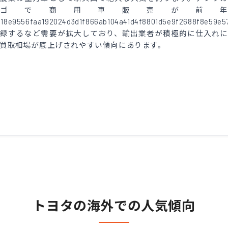
ゴで商用車販売が前
d18e9556faa192024d3d1f866ab104a41d4f8801d5e9f2688f8e59e5
記録するなど需要が拡大しており、輸出業者が積極的に仕入れに
買取相場が底上げされやすい傾向にあります。
トヨタの海外での人気傾向