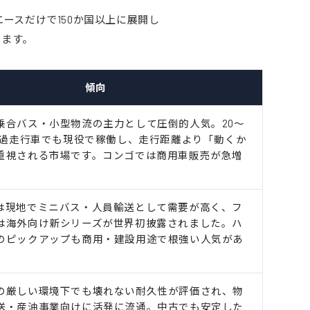
ースだけで150か国以上に展開し
ります。
傾向
乗合バス・小型物流の主力として圧倒的人気。20〜
超の過走行車でも現役で稼働し、走行距離より「動くか
重視される市場です。コンゴでは商用車販売が急増
。
は現地でミニバス・人員輸送として需要が高く、フ
は海外向け新シリーズが世界初披露されました。ハ
のピックアップも商用・建設用途で根強い人気があ
の厳しい環境下でも壊れない耐久性が評価され、物
送・産油事業向けに活発に流通。中古でも安定した