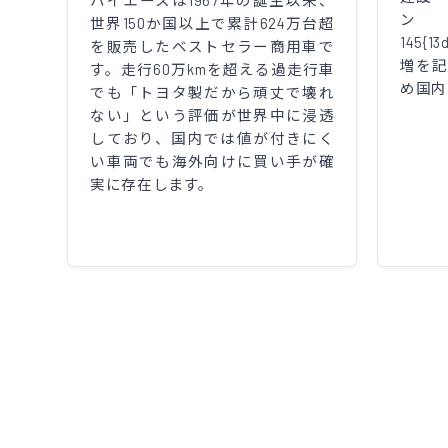
ハイエースは1967年の誕生以来、
ン
世界150か国以上で累計624万台超
145{13
を販売したベストセラー商用車で
増を
す。走行60万kmを超える過走行車
め国内
でも「トヨタ製だから頑丈で壊れ
ない」という評価が世界中に浸透
しており、国内では値が付きにく
い車両でも海外向けに買い手が確
実に存在します。