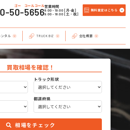
ゴー コールコール
営業時間
20-50-5656
9:00 - 19:00 [月-金]
無料査定はこちら
9:00 - 18:00 [土・祝]
レンタル
TRUCK BIZ
会社概要
買取相場を確認！
トラック形状
都道府県
相場をチェック