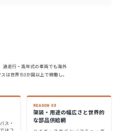
、過走行・高年式の車両でも海外
スは世界150か国以上で稼働し、
REASON 03
架装・用途の幅広さと世界的
な部品供給網
バス・
ではコ