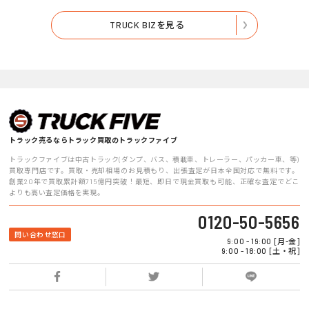
TRUCK BIZを見る
トラック売るならトラック買取のトラックファイブ
トラックファイブは中古トラック(ダンプ、バス、積載車、トレーラー、パッカー車、等)
買取専門店です。買取・売却相場のお見積もり、出張査定が日本全国対応で無料です。
創業20年で買取累計額715億円突破！最短、即日で現金買取も可能、正確な査定でどこ
よりも高い査定価格を実現。
0120-50-5656
問い合わせ窓口
9:00 - 19:00 [月-金]
9:00 - 18:00 [土・祝]