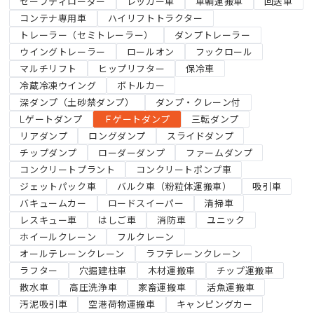
セーフティローダー
レッカー車
車輌運搬車
回送車
コンテナ専用車
ハイリフトトラクター
トレーラー（セミトレーラー）
ダンプトレーラー
ウイングトレーラー
ロールオン
フックロール
マルチリフト
ヒップリフター
保冷車
冷蔵冷凍ウイング
ボトルカー
深ダンプ（土砂禁ダンプ）
ダンプ・クレーン付
Lゲートダンプ
Ｆゲートダンプ
三転ダンプ
リアダンプ
ロングダンプ
スライドダンプ
チップダンプ
ローダーダンプ
ファームダンプ
コンクリートプラント
コンクリートポンプ車
ジェットパック車
バルク車（粉粒体運搬車）
吸引車
バキュームカー
ロードスイーパー
清掃車
レスキュー車
はしご車
消防車
ユニック
ホイールクレーン
フルクレーン
オールテレーンクレーン
ラフテレーンクレーン
ラフター
穴掘建柱車
木材運搬車
チップ運搬車
散水車
高圧洗浄車
家畜運搬車
活魚運搬車
汚泥吸引車
空港荷物運搬車
キャンピングカー