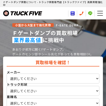
Ｆゲートダンプ買取について - トラック買取専門店【トラックファイブ】高額買取強化
中
F-GATE DUMP
小型から大型まで強化買取
Ｆゲートダンプの買取相場
業界最高値
に挑戦中
あおりが前方に開くFゲートダンプ。
ゲートのヒンジ部やシール劣化があっても買取相談OK。
買取相場を確認！
メーカー
トラック形状
車種名