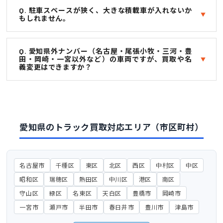
Q. 駐車スペースが狭く、大きな積載車が入れないか
もしれません。
Q. 愛知県外ナンバー（名古屋・尾張小牧・三河・豊
田・岡崎・一宮以外など）の車両ですが、買取や名
義変更はできますか？
愛知県のトラック買取対応エリア（市区町村）
名古屋市
千種区
東区
北区
西区
中村区
中区
昭和区
瑞穂区
熱田区
中川区
港区
南区
守山区
緑区
名東区
天白区
豊橋市
岡崎市
一宮市
瀬戸市
半田市
春日井市
豊川市
津島市