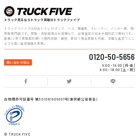
トラック売るならトラック買取のトラックファイブ
トラックファイブは中古トラック(ダンプ、バス、積載車、トレーラー、パッカー車、等)
買取専門店です。買取・売却相場のお見積もり、出張査定が日本全国対応で無料です。
創業20年で買取累計額715億円突破！最短、即日で現金買取も可能、正確な査定でどこ
よりも高い査定価格を実現。
0120-50-5656
問い合わせ窓口
9:00 - 19:00 [月-金]
9:00 - 18:00 [土・祝]
古物商許可証番号 第301081905967号(東京都公安員会)
© TRUCK FIVE