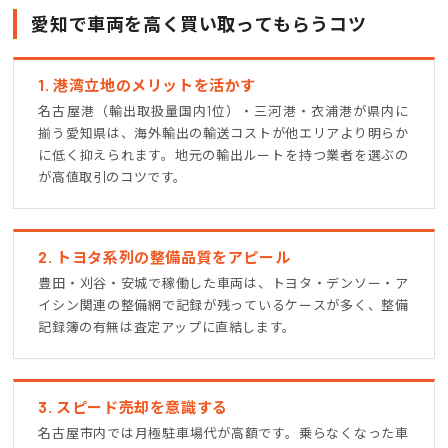
愛知で車両を高く買い取ってもらうコツ
1. 港湾立地のメリットを活かす
名古屋港（輸出取扱量国内1位）・三河港・衣浦港が県内に
揃う愛知県は、海外輸出の輸送コストが他エリアより明らか
に低く抑えられます。地元の輸出ルートを持つ業者を選ぶの
が高値取引のコツです。
2. トヨタ系列の整備品質をアピール
豊田・刈谷・安城で稼働した車両は、トヨタ・デンソー・ア
イシン関連の整備網で記録が残っているケースが多く、整備
記録簿の有無は査定アップに直結します。
3. スピード売却を意識する
名古屋市内では月極駐車場代が高額です。乗らなくなった車