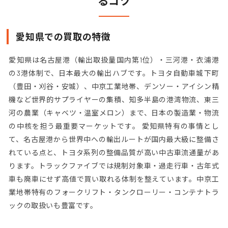
るコツ
愛知県での買取の特徴
愛知県は名古屋港（輸出取扱量国内第1位）・三河港・衣浦港
の3港体制で、日本最大の輸出ハブです。トヨタ自動車城下町
（豊田・刈谷・安城）、中京工業地帯、デンソー・アイシン精
機など世界的サプライヤーの集積、知多半島の港湾物流、東三
河の農業（キャベツ・温室メロン）まで、日本の製造業・物流
の中核を担う最重要マーケットです。 愛知県特有の事情とし
て、名古屋港から世界中への輸出ルートが国内最大級に整備さ
れている点と、トヨタ系列の整備品質が高い中古車流通量があ
ります。トラックファイブでは規制対象車・過走行車・古年式
車も廃車にせず高値で買い取れる体制を整えています。中京工
業地帯特有のフォークリフト・タンクローリー・コンテナトラ
ックの取扱いも豊富です。