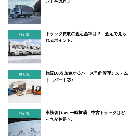
ントや流れま...
トラック買取の査定基準は？ 査定で見ら
豆知識
れるポイント...
物流DXを加速するバース予約管理システム
豆知識
｜〈パート②〉...
車検切れ vs 一時抹消｜中古トラックはど
豆知識
っちがお得？...