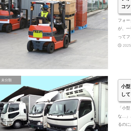
コツ
フォー
が、一
ってフォ
2025
未分類
小型
して
「小型
な…」
るのに