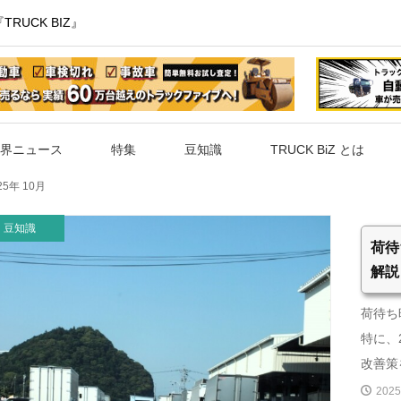
UCK BIZ』
界ニュース
特集
豆知識
TRUCK BiZ とは
25年 10月
豆知識
荷待
解説
荷待ち
特に、
改善策を
2025