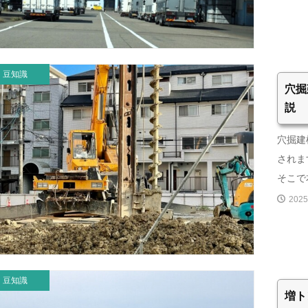
豆知識
穴掘
説
穴掘建
されま
そこで本
2025
豆知識
増ト