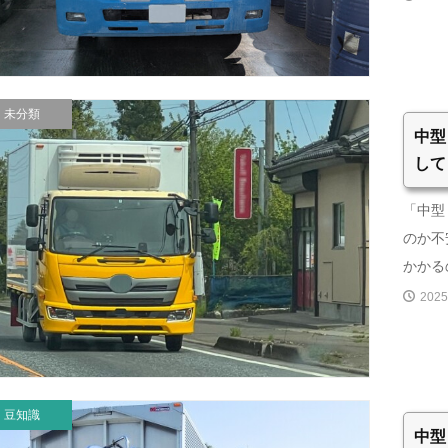
未分類
中型
して
「中型
のか不
かかるの
2025
豆知識
中型