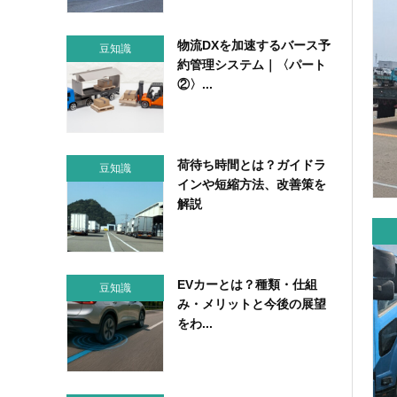
物流DXを加速するバース予
豆知識
約管理システム｜〈パート
②〉...
荷待ち時間とは？ガイドラ
豆知識
インや短縮方法、改善策を
解説
EVカーとは？種類・仕組
豆知識
み・メリットと今後の展望
をわ...