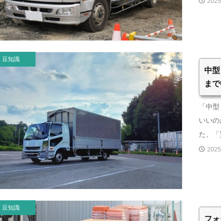
2025
豆知識
中型
まで
「中型
いいの
た、「買
2025
豆知識
フォ