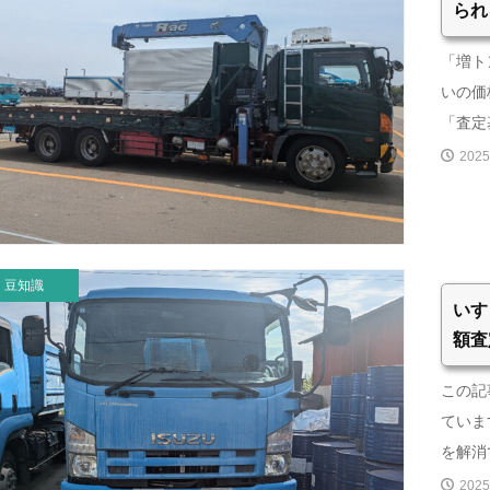
られ
「増ト
いの価
「査定基
2025
豆知識
いす
額査
この記
ていま
を解消で
2025