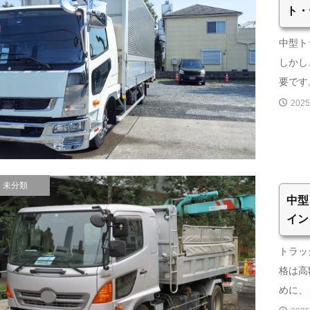
ト・
中型ト
しかし
要です。
2025
未分類
中型
イン
トラッ
格は高
めに、ま