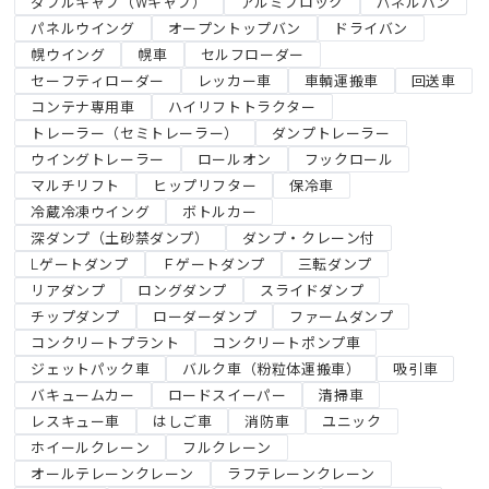
ダブルキャブ（Wキャブ）
アルミブロック
パネルバン
パネルウイング
オープントップバン
ドライバン
幌ウイング
幌車
セルフローダー
セーフティローダー
レッカー車
車輌運搬車
回送車
コンテナ専用車
ハイリフトトラクター
トレーラー（セミトレーラー）
ダンプトレーラー
ウイングトレーラー
ロールオン
フックロール
マルチリフト
ヒップリフター
保冷車
冷蔵冷凍ウイング
ボトルカー
深ダンプ（土砂禁ダンプ）
ダンプ・クレーン付
Lゲートダンプ
Ｆゲートダンプ
三転ダンプ
リアダンプ
ロングダンプ
スライドダンプ
チップダンプ
ローダーダンプ
ファームダンプ
コンクリートプラント
コンクリートポンプ車
ジェットパック車
バルク車（粉粒体運搬車）
吸引車
バキュームカー
ロードスイーパー
清掃車
レスキュー車
はしご車
消防車
ユニック
ホイールクレーン
フルクレーン
オールテレーンクレーン
ラフテレーンクレーン