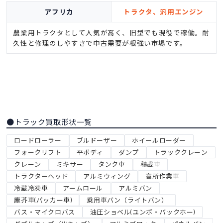
アフリカ
トラクタ、汎用エンジン
農業用トラクタとして人気が高く、旧型でも現役で稼働。耐
久性と修理のしやすさで中古需要が根強い市場です。
●トラック買取形状一覧
ロードローラー
ブルドーザー
ホイールローダー
フォークリフト
平ボディ
ダンプ
トラッククレーン
クレーン
ミキサー
タンク車
積載車
トラクターヘッド
アルミウィング
高所作業車
冷蔵冷凍車
アームロール
アルミバン
塵芥車(パッカー車)
乗用車バン（ライトバン）
バス・マイクロバス
油圧ショベル(ユンボ・バックホー)