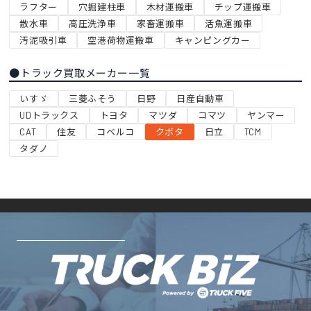
ラフター
穴掘建柱車
木材運搬車
チップ運搬車
散水車
高圧洗浄車
家畜運搬車
活魚運搬車
汚泥吸引車
空港荷物運搬車
キャンピングカー
●トラック買取メーカー一覧
いすゞ
三菱ふそう
日野
日産自動車
UDトラックス
トヨタ
マツダ
コマツ
ヤンマー
CAT
住友
コベルコ
クボタ
日立
TCM
タダノ