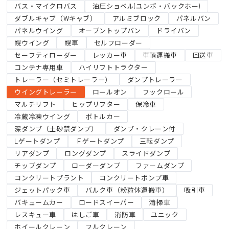
バス・マイクロバス
油圧ショベル(ユンボ・バックホー)
ダブルキャブ（Wキャブ）
アルミブロック
パネルバン
パネルウイング
オープントップバン
ドライバン
幌ウイング
幌車
セルフローダー
セーフティローダー
レッカー車
車輌運搬車
回送車
コンテナ専用車
ハイリフトトラクター
トレーラー（セミトレーラー）
ダンプトレーラー
ウイングトレーラー
ロールオン
フックロール
マルチリフト
ヒップリフター
保冷車
冷蔵冷凍ウイング
ボトルカー
深ダンプ（土砂禁ダンプ）
ダンプ・クレーン付
Lゲートダンプ
Ｆゲートダンプ
三転ダンプ
リアダンプ
ロングダンプ
スライドダンプ
チップダンプ
ローダーダンプ
ファームダンプ
コンクリートプラント
コンクリートポンプ車
ジェットパック車
バルク車（粉粒体運搬車）
吸引車
バキュームカー
ロードスイーパー
清掃車
レスキュー車
はしご車
消防車
ユニック
ホイールクレーン
フルクレーン