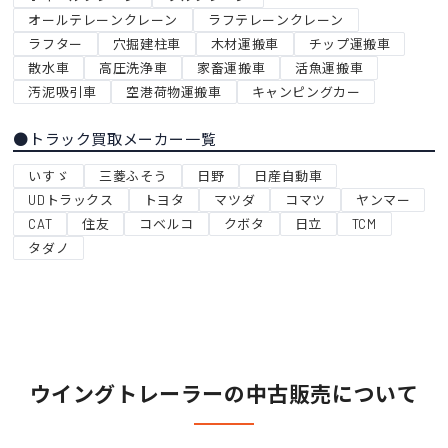
オールテレーンクレーン
ラフテレーンクレーン
ラフター
穴掘建柱車
木材運搬車
チップ運搬車
散水車
高圧洗浄車
家畜運搬車
活魚運搬車
汚泥吸引車
空港荷物運搬車
キャンピングカー
●トラック買取メーカー一覧
いすゞ
三菱ふそう
日野
日産自動車
UDトラックス
トヨタ
マツダ
コマツ
ヤンマー
CAT
住友
コベルコ
クボタ
日立
TCM
タダノ
ウイングトレーラーの中古販売について