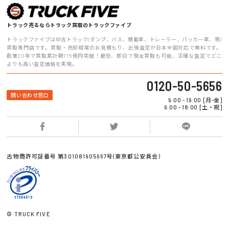
トラック売るならトラック買取のトラックファイブ
トラックファイブは中古トラック(ダンプ、バス、積載車、トレーラー、パッカー車、等)
買取専門店です。買取・売却相場のお見積もり、出張査定が日本全国対応で無料です。
創業20年で買取累計額715億円突破！最短、即日で現金買取も可能、正確な査定でどこ
よりも高い査定価格を実現。
0120-50-5656
問い合わせ窓口
9:00 - 19:00 [月-金]
9:00 - 18:00 [土・祝]
古物商許可証番号 第301081905967号(東京都公安員会)
© TRUCK FIVE