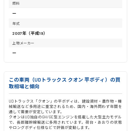
燃料
ー
年式
2007年（平成19）
上物メーカー
ー
この車両（UDトラックス クオン 平ボディ）の買
取相場と傾向
UDトラックス「クオン」の平ボディは、建設資材・農作物・機
械輸送など多用途に重宝されるため、国内・海外問わず年間を
通して需要が安定しています。
クオンはUD独自のGH/GE型エンジンを搭載した大型主力モデル
で、長距離幹線輸送に多用されています。荷台・あおりの状態
やロングボディ仕様などで評価が変動します。