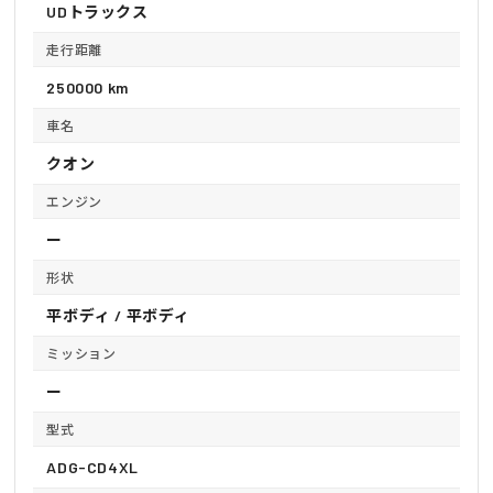
UDトラックス
走行距離
250000 km
車名
クオン
エンジン
ー
形状
平ボディ / 平ボディ
ミッション
ー
型式
ADG-CD4XL