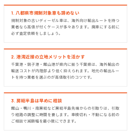
1. 八都県市規制対象車も諦めない
規制対象の古いディーゼル車は、海外向け輸出ルートを持つ
業者なら高値が付くケースが多々あります。廃車にする前に
必ず査定依頼をしましょう。
2. 港湾近接の立地メリットを活かす
千葉港・銚子港・館山港が県内に揃う千葉県は、海外輸出の
輸送コストが内陸部より低く抑えられます。地元の輸出ルー
トを持つ業者を選ぶのが高値取引のコツです。
3. 房総半島は早めに相談
館山・鴨川・南房総など房総半島先端からの引取りは、引取
り経路の調整に時間を要します。車検切れ・不動になる前の
ご相談で減額幅を最小限にできます。