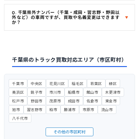
Q. 千葉県外ナンバー（千葉・成田・習志野・野田以
外など）の車両ですが、買取や名義変更はできます
か？
千葉県のトラック買取対応エリア（市区町村）
千葉市
中央区
花見川区
稲毛区
若葉区
緑区
美浜区
銚子市
市川市
船橋市
館山市
木更津市
松戸市
野田市
茂原市
成田市
佐倉市
東金市
旭市
習志野市
柏市
勝浦市
市原市
流山市
八千代市
その他の市区町村