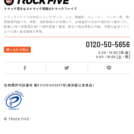
トラック売るならトラック買取のトラックファイブ
トラックファイブは中古トラック(ダンプ、バス、積載車、トレーラー、パッカー車、等)
買取専門店です。買取・売却相場のお見積もり、出張査定が日本全国対応で無料です。
創業20年で買取累計額715億円突破！最短、即日で現金買取も可能、正確な査定でどこ
よりも高い査定価格を実現。
0120-50-5656
問い合わせ窓口
9:00 - 19:00 [月-金]
9:00 - 18:00 [土・祝]
古物商許可証番号 第301081905967号(東京都公安員会)
© TRUCK FIVE