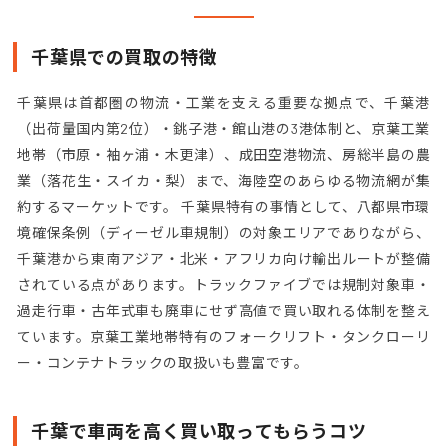
千葉県での買取の特徴
千葉県は首都圏の物流・工業を支える重要な拠点で、千葉港
（出荷量国内第2位）・銚子港・館山港の3港体制と、京葉工業
地帯（市原・袖ヶ浦・木更津）、成田空港物流、房総半島の農
業（落花生・スイカ・梨）まで、海陸空のあらゆる物流網が集
約するマーケットです。 千葉県特有の事情として、八都県市環
境確保条例（ディーゼル車規制）の対象エリアでありながら、
千葉港から東南アジア・北米・アフリカ向け輸出ルートが整備
されている点があります。トラックファイブでは規制対象車・
過走行車・古年式車も廃車にせず高値で買い取れる体制を整え
ています。京葉工業地帯特有のフォークリフト・タンクローリ
ー・コンテナトラックの取扱いも豊富です。
千葉で車両を高く買い取ってもらうコツ