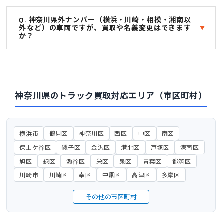
Q. 神奈川県外ナンバー（横浜・川崎・相模・湘南以
外など）の車両ですが、買取や名義変更はできます
か？
神奈川県のトラック買取対応エリア（市区町村）
横浜市
鶴見区
神奈川区
西区
中区
南区
保土ケ谷区
磯子区
金沢区
港北区
戸塚区
港南区
旭区
緑区
瀬谷区
栄区
泉区
青葉区
都筑区
川崎市
川崎区
幸区
中原区
高津区
多摩区
その他の市区町村