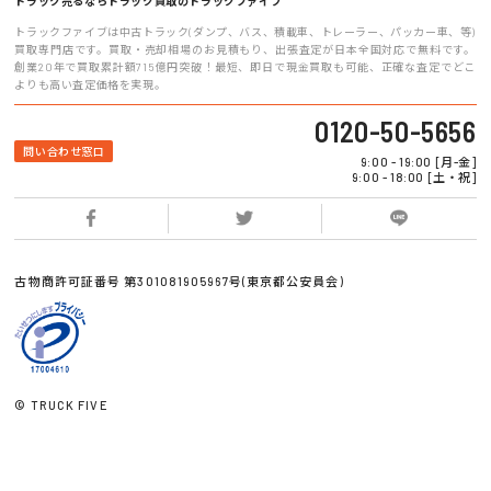
トラック売るならトラック買取のトラックファイブ
トラックファイブは中古トラック(ダンプ、バス、積載車、トレーラー、パッカー車、等)
買取専門店です。買取・売却相場のお見積もり、出張査定が日本全国対応で無料です。
創業20年で買取累計額715億円突破！最短、即日で現金買取も可能、正確な査定でどこ
よりも高い査定価格を実現。
0120-50-5656
問い合わせ窓口
9:00 - 19:00 [月-金]
9:00 - 18:00 [土・祝]
古物商許可証番号 第301081905967号(東京都公安員会)
© TRUCK FIVE