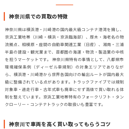
神奈川県での買取の特徴
神奈川県は横浜港・川崎港の国内最大級コンテナ港湾を擁し、
京浜工業地帯（川崎・横浜・京浜臨海部）、厚木・海老名の物
流拠点、相模原・座間の自動車関連工業（日産）、湘南・三浦
半島の建設・観光業まで、首都圏の海運・物流・製造業の中核
を担うマーケットです。 神奈川県特有の事情として、八都県市
環境確保条例（ディーゼル車規制）の対象エリアでありなが
ら、横浜港・川崎港から世界各国向けの輸出ルートが国内最大
級に整備されている点があります。トラックファイブでは規制
対象車・過走行車・古年式車も廃車にせず高値で買い取れる体
制を整えています。京浜工業地帯特有のフォークリフト・タン
クローリー・コンテナトラックの取扱いも豊富です。
神奈川で車両を高く買い取ってもらうコツ