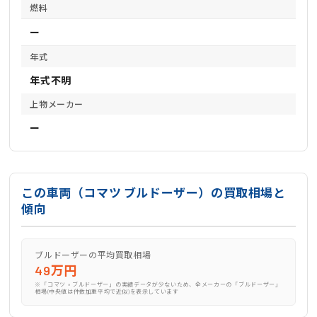
燃料
ー
年式
年式不明
上物メーカー
ー
この車両（コマツ ブルドーザー）の買取相場と
傾向
ブルドーザーの平均買取相場
49万円
※「コマツ × ブルドーザー」の実績データが少ないため、全メーカーの「ブルドーザー」
相場(中央値は件数加重平均で近似)を表示しています