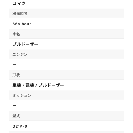
コマツ
稼働時間
664 hour
車名
ブルドーザー
エンジン
ー
形状
重機・建機 / ブルドーザー
ミッション
ー
型式
D21P-8