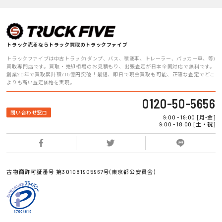
トラック売るならトラック買取のトラックファイブ
トラックファイブは中古トラック(ダンプ、バス、積載車、トレーラー、パッカー車、等)
買取専門店です。買取・売却相場のお見積もり、出張査定が日本全国対応で無料です。
創業20年で買取累計額715億円突破！最短、即日で現金買取も可能、正確な査定でどこ
よりも高い査定価格を実現。
0120-50-5656
問い合わせ窓口
9:00 - 19:00 [月-金]
9:00 - 18:00 [土・祝]
古物商許可証番号 第301081905967号(東京都公安員会)