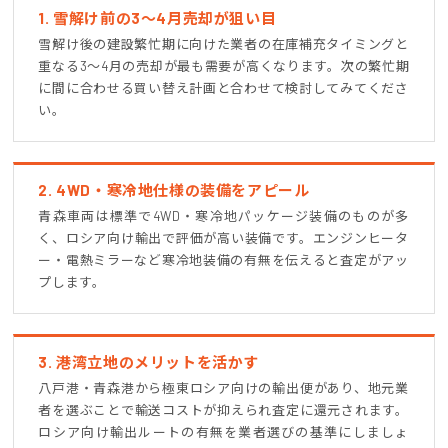
1. 雪解け前の3〜4月売却が狙い目
雪解け後の建設繁忙期に向けた業者の在庫補充タイミングと
重なる3〜4月の売却が最も需要が高くなります。次の繁忙期
に間に合わせる買い替え計画と合わせて検討してみてくださ
い。
2. 4WD・寒冷地仕様の装備をアピール
青森車両は標準で4WD・寒冷地パッケージ装備のものが多
く、ロシア向け輸出で評価が高い装備です。エンジンヒータ
ー・電熱ミラーなど寒冷地装備の有無を伝えると査定がアッ
プします。
3. 港湾立地のメリットを活かす
八戸港・青森港から極東ロシア向けの輸出便があり、地元業
者を選ぶことで輸送コストが抑えられ査定に還元されます。
ロシア向け輸出ルートの有無を業者選びの基準にしましょ