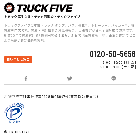
トラック売るならトラック買取のトラックファイブ
トラックファイブは中古トラック(ダンプ、バス、積載車、トレーラー、パッカー車、等)
買取専門店です。買取・売却相場のお見積もり、出張査定が日本全国対応で無料です。
創業20年で買取累計額715億円突破！最短、即日で現金買取も可能、正確な査定でどこ
よりも高い査定価格を実現。
0120-50-5656
問い合わせ窓口
9:00 - 19:00 [月-金]
9:00 - 18:00 [土・祝]
古物商許可証番号 第301081905967号(東京都公安員会)
© TRUCK FIVE