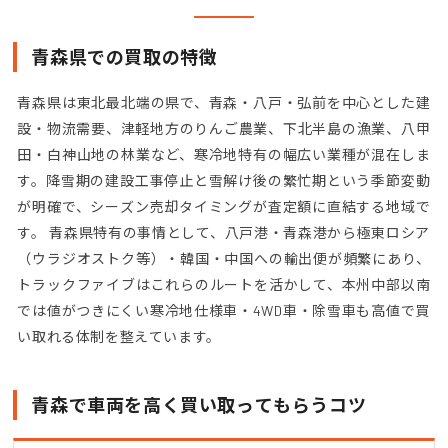
青森県での買取の特徴
青森県は東北最北端の県で、青森・八戸・弘前を中心とした建
設・物流需要、津軽地方のりんご農業、下北半島の漁業、八甲
田・白神山地の林業など、寒冷地特有の幅広い業種が混在しま
す。降雪期の建設工事停止と雪解け後の繁忙期という季節変動
が明確で、シーズン売却タイミングが査定額に直結する地域で
す。 青森県特有の事情として、八戸港・青森港から極東ロシア
（ウラジオストク等）・韓国・中国への輸出便が頻繁にあり、
トラックファイブはこれらのルートを活かして、本州中部以南
では値がつきにくい寒冷地仕様車・4WD車・除雪車も高値で買
い取れる体制を整えています。
青森で車両を高く買い取ってもらうコツ