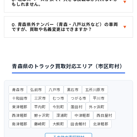
もしれません。
Q. 青森県外ナンバー（青森・八戸以外など）の車両
ですが、買取や名義変更はできますか？
青森県のトラック買取対応エリア（市区町村）
青森市
弘前市
八戸市
黒石市
五所川原市
十和田市
三沢市
むつ市
つがる市
平川市
東津軽郡
平内町
今別町
蓬田村
外ヶ浜町
西津軽郡
鰺ヶ沢町
深浦町
中津軽郡
西目屋村
南津軽郡
藤崎町
大鰐町
田舎館村
北津軽郡