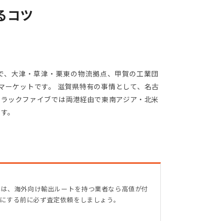
るコツ
で、大津・草津・栗東の物流拠点、甲賀の工業団
マーケットです。 滋賀県特有の事情として、名古
トラックファイブでは両港経由で東南アジア・北米
ます。
車は、海外向け輸出ルートを持つ業者なら高値が付
車にする前に必ず査定依頼をしましょう。