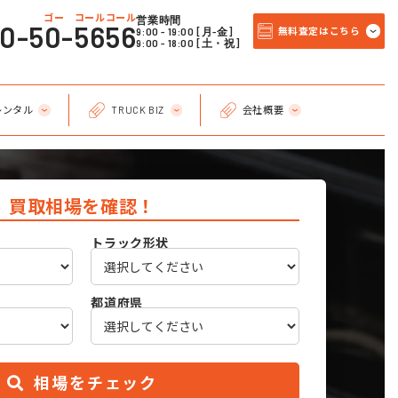
ゴー コールコール
営業時間
20-50-5656
9:00 - 19:00 [月-金]
無料査定はこちら
9:00 - 18:00 [土・祝]
レンタル
TRUCK BIZ
会社概要
買取相場を確認！
トラック形状
都道府県
相場をチェック