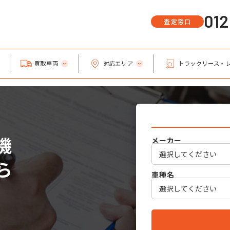
01
査定窓口
買取車両
対応エリア
トラックリース・
機
メーカー
ら
車種名