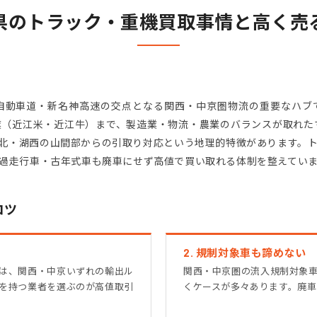
県のトラック・重機買取事情と高く売
自動車道・新名神高速の交点となる関西・中京圏物流の重要なハブ
（近江米・近江牛）まで、製造業・物流・農業のバランスが取れた
北・湖西の山間部からの引取り対応という地理的特徴があります。
過走行車・古年式車も廃車にせず高値で買い取れる体制を整えてい
コツ
2. 規制対象車も諦めない
は、関西・中京いずれの輸出ル
関西・中京圏の流入規制対象
を持つ業者を選ぶのが高値取引
くケースが多々あります。廃