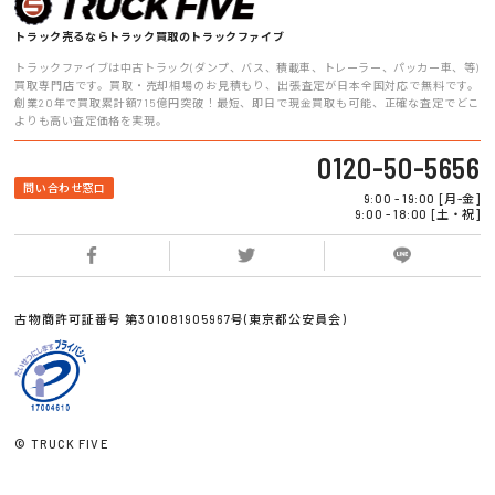
トラック売るならトラック買取のトラックファイブ
トラックファイブは中古トラック(ダンプ、バス、積載車、トレーラー、パッカー車、等)
買取専門店です。買取・売却相場のお見積もり、出張査定が日本全国対応で無料です。
創業20年で買取累計額715億円突破！最短、即日で現金買取も可能、正確な査定でどこ
よりも高い査定価格を実現。
0120-50-5656
問い合わせ窓口
9:00 - 19:00 [月-金]
9:00 - 18:00 [土・祝]
古物商許可証番号 第301081905967号(東京都公安員会)
© TRUCK FIVE