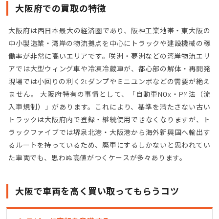
大阪府での買取の特徴
大阪府は西日本最大の経済圏であり、阪神工業地帯・東大阪の
中小製造業・湾岸の物流拠点を中心にトラックや建設機械の稼
働率が非常に高いエリアです。咲洲・夢洲などの湾岸物流エリ
アでは大型ウィング車や冷凍冷蔵車が、都心部の解体・再開発
現場では小回りの利く2tダンプやミニユンボなどの需要が絶え
ません。 大阪府特有の事情として、「自動車NOx・PM法（流
入車規制）」があります。これにより、基準を満たさない古い
トラックは大阪府内で登録・継続使用できなくなりますが、ト
ラックファイブでは堺泉北港・大阪港から海外新興国へ輸出す
るルートを持っているため、廃車にするしかないと思われてい
た車両でも、思わぬ高値がつくケースが多々あります。
大阪で車両を高く買い取ってもらうコツ