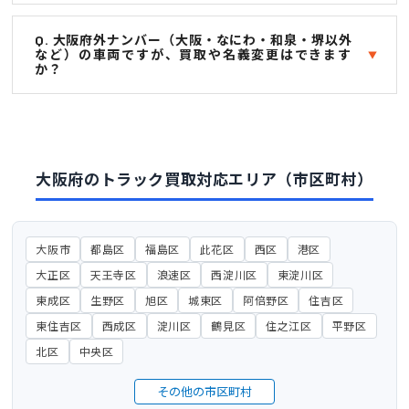
Q. 大阪府外ナンバー（大阪・なにわ・和泉・堺以外
など）の車両ですが、買取や名義変更はできます
か？
大阪府のトラック買取対応エリア（市区町村）
大阪市
都島区
福島区
此花区
西区
港区
大正区
天王寺区
浪速区
西淀川区
東淀川区
東成区
生野区
旭区
城東区
阿倍野区
住吉区
東住吉区
西成区
淀川区
鶴見区
住之江区
平野区
北区
中央区
その他の市区町村