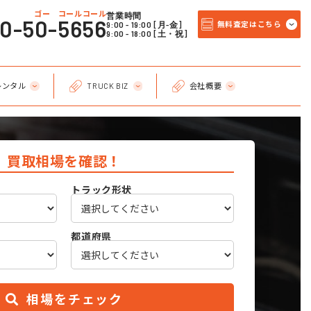
ゴー コールコール
営業時間
20-50-5656
9:00 - 19:00 [月-金]
無料査定はこちら
9:00 - 18:00 [土・祝]
レンタル
TRUCK BIZ
会社概要
買取相場を確認！
トラック形状
都道府県
相場をチェック