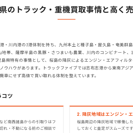
県のトラック・重機買取事情と高く
港・川内港の3港体制を持ち、九州本土と種子島・屋久島・奄美群
山地帯、薩摩半島の黒豚・さつまいも農業、川内のコンビナート、
児島県特有の事情として、桜島の降灰によるエンジン・エアフィル
ノウハウがあります。トラックファイブでは志布志港から東南アジ
廃車にせず高値で買い取れる体制を整えています。
うコツ
2. 降灰地域はエンジン・
など南西諸島からの引取りはフ
桜島周辺の降灰地域で稼働し
切れ・不動になる前のご相談で
しておくと査定がスムーズで