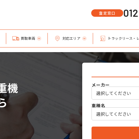
01
査定窓口
買取車両
対応エリア
トラックリース・
重機
メーカー
ら
車種名