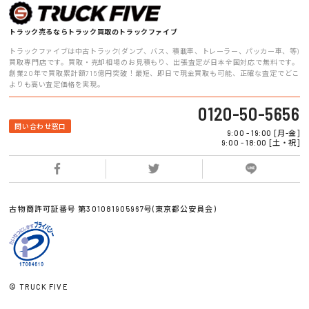
トラック売るならトラック買取のトラックファイブ
トラックファイブは中古トラック(ダンプ、バス、積載車、トレーラー、パッカー車、等)
買取専門店です。買取・売却相場のお見積もり、出張査定が日本全国対応で無料です。
創業20年で買取累計額715億円突破！最短、即日で現金買取も可能、正確な査定でどこ
よりも高い査定価格を実現。
0120-50-5656
問い合わせ窓口
9:00 - 19:00 [月-金]
9:00 - 18:00 [土・祝]
古物商許可証番号 第301081905967号(東京都公安員会)
© TRUCK FIVE