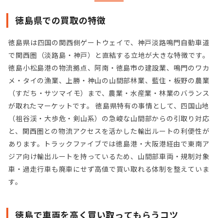
徳島県での買取の特徴
徳島県は四国の関西側ゲートウェイで、神戸淡路鳴門自動車道
で関西圏（淡路島・神戸）と直結する立地が大きな特徴です。
徳島小松島港の物流拠点、阿南・徳島市の建設業、鳴門のワカ
メ・タイの漁業、上勝・神山の山間部林業、藍住・板野の農業
（すだち・サツマイモ）まで、農業・水産業・林業のバランス
が取れたマーケットです。 徳島県特有の事情として、四国山地
（祖谷渓・大歩危・剣山系）の急峻な山間部からの引取り対応
と、関西圏との物流アクセスを活かした輸出ルートの利便性が
あります。トラックファイブでは徳島港・大阪港経由で東南ア
ジア向け輸出ルートを持っているため、山間部車両・規制対象
車・過走行車も廃車にせず高値で買い取れる体制を整えていま
す。
徳島で車両を高く買い取ってもらうコツ