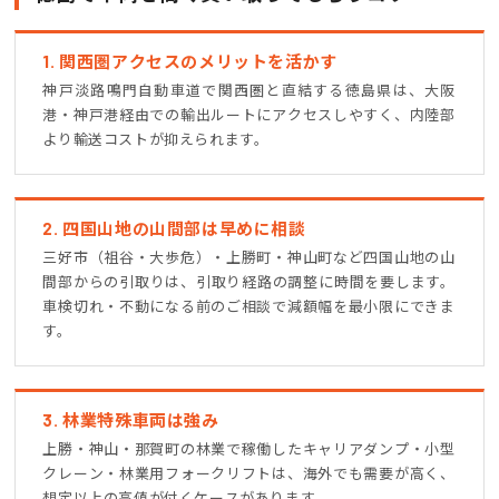
1. 関西圏アクセスのメリットを活かす
神戸淡路鳴門自動車道で関西圏と直結する徳島県は、大阪
港・神戸港経由での輸出ルートにアクセスしやすく、内陸部
より輸送コストが抑えられます。
2. 四国山地の山間部は早めに相談
三好市（祖谷・大歩危）・上勝町・神山町など四国山地の山
間部からの引取りは、引取り経路の調整に時間を要します。
車検切れ・不動になる前のご相談で減額幅を最小限にできま
す。
3. 林業特殊車両は強み
上勝・神山・那賀町の林業で稼働したキャリアダンプ・小型
クレーン・林業用フォークリフトは、海外でも需要が高く、
想定以上の高値が付くケースがあります。