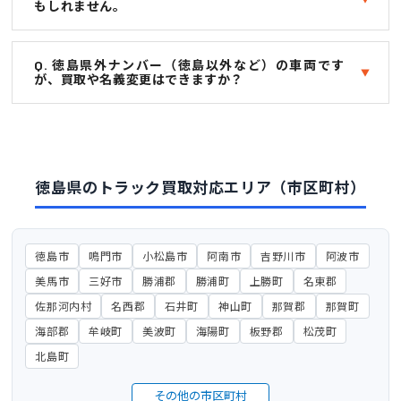
もしれません。
Q. 徳島県外ナンバー（徳島以外など）の車両です
が、買取や名義変更はできますか？
徳島県のトラック買取対応エリア（市区町村）
徳島市
鳴門市
小松島市
阿南市
吉野川市
阿波市
美馬市
三好市
勝浦郡
勝浦町
上勝町
名東郡
佐那河内村
名西郡
石井町
神山町
那賀郡
那賀町
海部郡
牟岐町
美波町
海陽町
板野郡
松茂町
北島町
その他の市区町村