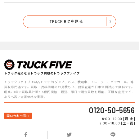
TRUCK BIZを見る
トラック売るならトラック買取のトラックファイブ
トラックファイブは中古トラック(ダンプ、バス、積載車、トレーラー、パッカー車、等)
買取専門店です。買取・売却相場のお見積もり、出張査定が日本全国対応で無料です。
創業20年で買取累計額715億円突破！最短、即日で現金買取も可能、正確な査定でどこ
よりも高い査定価格を実現。
0120-50-5656
問い合わせ窓口
9:00 - 19:00 [月-金]
9:00 - 18:00 [土・祝]