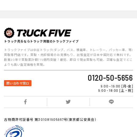
トラック売るならトラック買取のトラックファイブ
トラックファイブは中古トラック(ダンプ、バス、積載車、トレーラー、パッカー車、等)
買取専門店です。買取・売却相場のお見積もり、出張査定が日本全国対応で無料です。
創業20年で買取累計額715億円突破！最短、即日で現金買取も可能、正確な査定でどこ
よりも高い査定価格を実現。
0120-50-5656
問い合わせ窓口
9:00 - 19:00 [月-金]
9:00 - 18:00 [土・祝]
古物商許可証番号 第301081905967号(東京都公安員会)