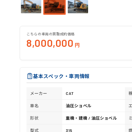
こちらの車両の買取成約価格
8,000,000
円
基本スペック・車両情報
メーカー
CAT
車名
油圧ショベル
形状
重機・建機 / 油圧ショベル
型式
315