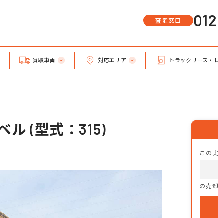
01
査定窓口
買取車両
対応エリア
トラックリース・
ル (型式：315)
この
の売