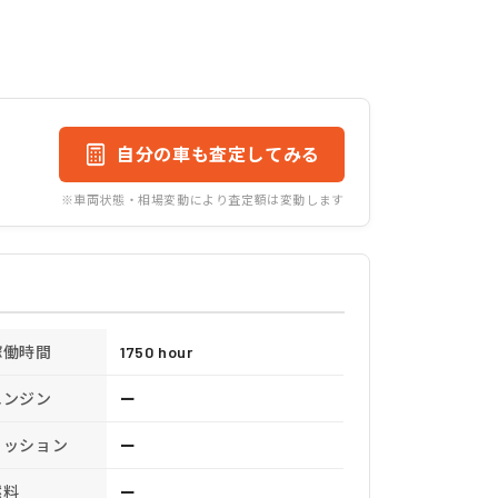
自分の車も査定してみる
※車両状態・相場変動により査定額は変動します
稼働時間
1750 hour
エンジン
ー
ミッション
ー
燃料
ー