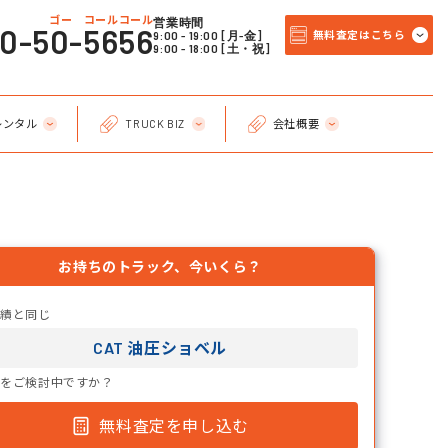
ゴー コールコール
営業時間
20-50-5656
9:00 - 19:00 [月-金]
無料査定はこちら
9:00 - 18:00 [土・祝]
レンタル
TRUCK BIZ
会社概要
お持ちのトラック、今いくら？
実績と同じ
CAT 油圧ショベル
却をご検討中ですか？
無料査定を申し込む