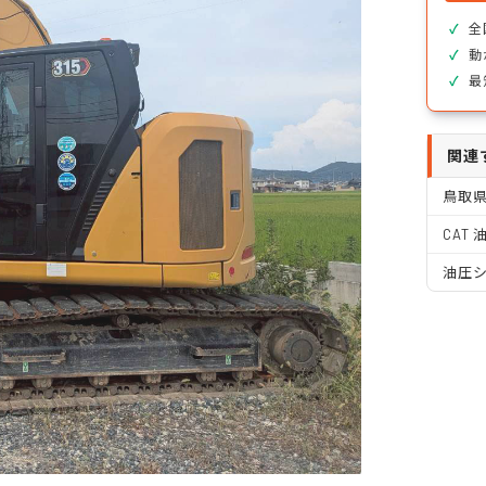
全
動
最
関連
鳥取
CAT
油圧