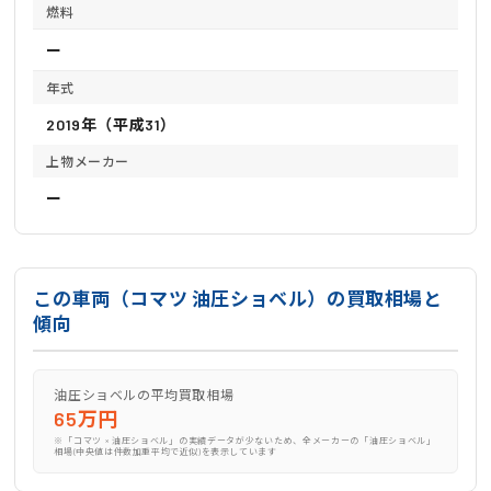
燃料
ー
年式
2019年（平成31）
上物メーカー
ー
この車両（コマツ 油圧ショベル）の買取相場と
傾向
油圧ショベルの平均買取相場
65万円
※「コマツ × 油圧ショベル」の実績データが少ないため、全メーカーの「油圧ショベル」
相場(中央値は件数加重平均で近似)を表示しています