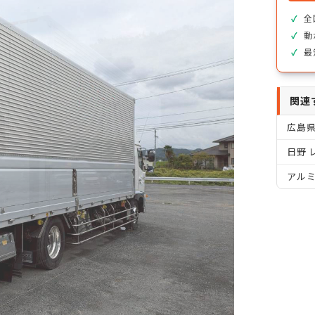
全
動
最
関連
広島
日野 
アル