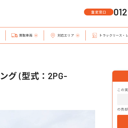
01
査定窓口
買取車両
対応エリア
トラックリース・
グ (型式：2PG-
この
の売