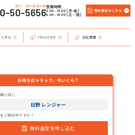
ゴー コールコール
営業時間
20-50-5656
9:00 - 19:00 [月-金]
無料査定はこちら
9:00 - 18:00 [土・祝]
レンタル
TRUCK BIZ
会社概要
お持ちのトラック、今いくら？
実績と同じ
日野 レンジャー
却をご検討中ですか？
無料査定を申し込む