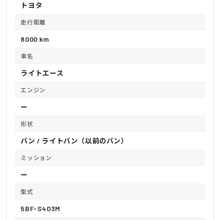
トヨタ
走行距離
8000 km
車名
ライトエース
エンジン
ー
形状
バン / ライトバン（以前のバン）
ミッション
ー
型式
5BF-S403M