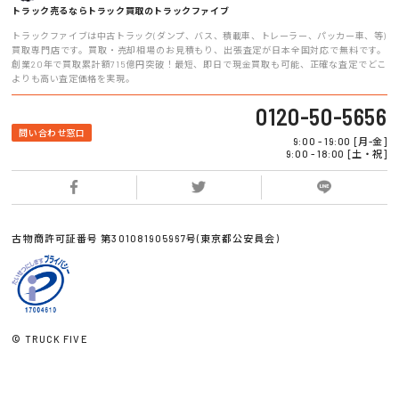
トラック売るならトラック買取のトラックファイブ
トラックファイブは中古トラック(ダンプ、バス、積載車、トレーラー、パッカー車、等)
買取専門店です。買取・売却相場のお見積もり、出張査定が日本全国対応で無料です。
創業20年で買取累計額715億円突破！最短、即日で現金買取も可能、正確な査定でどこ
よりも高い査定価格を実現。
0120-50-5656
問い合わせ窓口
9:00 - 19:00 [月-金]
9:00 - 18:00 [土・祝]
古物商許可証番号 第301081905967号(東京都公安員会)
© TRUCK FIVE