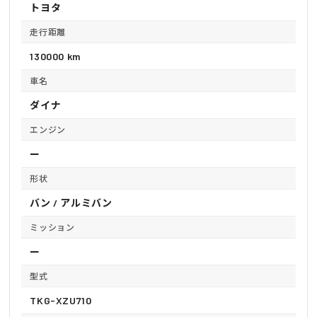
トヨタ
走行距離
130000 km
車名
ダイナ
エンジン
ー
形状
バン / アルミバン
ミッション
ー
型式
TKG-XZU710