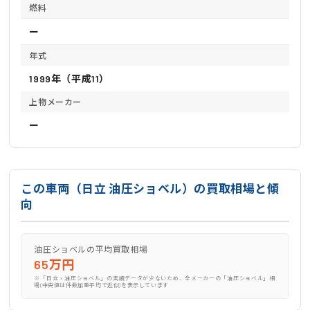
燃料
ー
年式
1999年（平成11）
上物メーカー
ー
この車両（日立 油圧ショベル）の買取相場と傾
向
油圧ショベルの平均買取相場
65万円
※「日立 × 油圧ショベル」の実績データが少ないため、全メーカーの「油圧ショベル」相
場(中央値は件数加重平均で近似)を表示しています