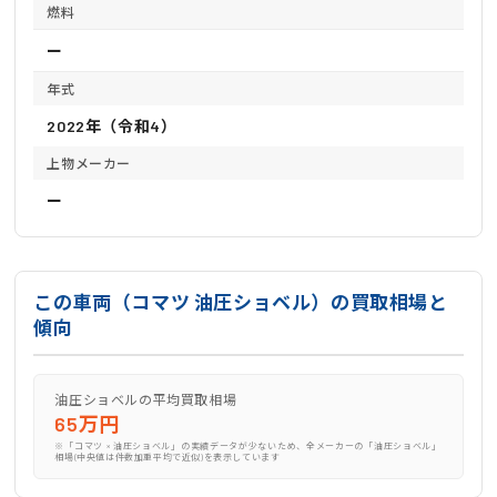
燃料
ー
年式
2022年（令和4）
上物メーカー
ー
この車両（コマツ 油圧ショベル）の買取相場と
傾向
油圧ショベルの平均買取相場
65万円
※「コマツ × 油圧ショベル」の実績データが少ないため、全メーカーの「油圧ショベル」
相場(中央値は件数加重平均で近似)を表示しています