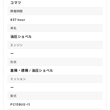
コマツ
稼働時間
837 hour
車名
油圧ショベル
エンジン
ー
形状
重機・建機 / 油圧ショベル
ミッション
ー
型式
PC138US-11