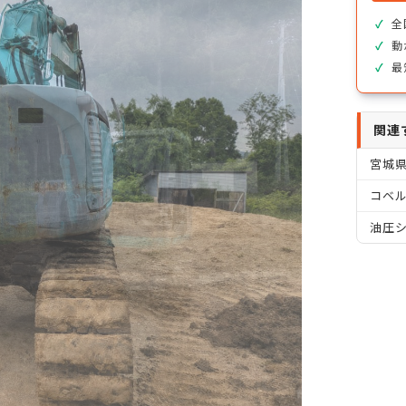
全
動
最
関連
宮城
コベル
油圧シ