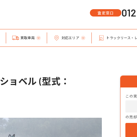
01
査定窓口
買取車両
対応エリア
トラックリース・
ショベル (型式：
この
の売