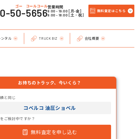
ゴー コールコール
営業時間
20-50-5656
9:00 - 19:00 [月-金]
無料査定はこちら
9:00 - 18:00 [土・祝]
レンタル
TRUCK BIZ
会社概要
お持ちのトラック、今いくら？
実績と同じ
コベルコ 油圧ショベル
却をご検討中ですか？
無料査定を申し込む