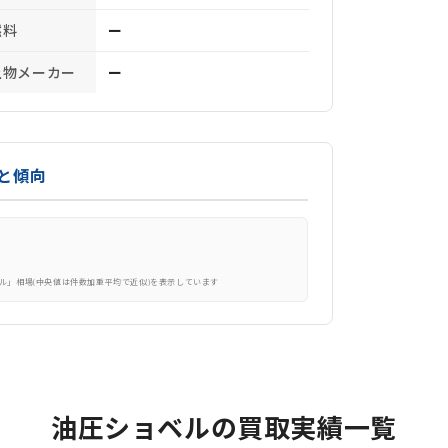
燃料
ー
上物メーカー
ー
と傾向
ル」相場(中央値は件数加重平均で近似)を表示しています
油圧ショベルの買取実績一覧