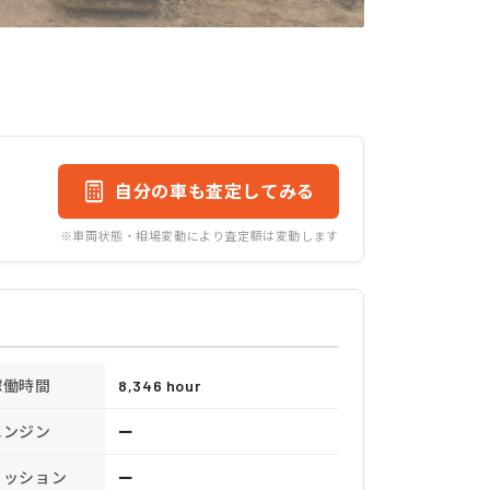
自分の車も査定してみる
※車両状態・相場変動により査定額は変動します
稼働時間
8,346 hour
エンジン
ー
ミッション
ー