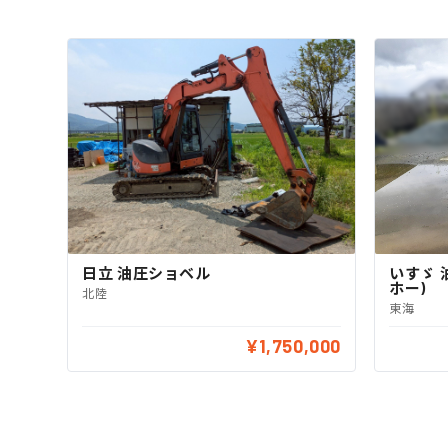
日立 油圧ショベル
いすゞ 
ホー)
北陸
東海
¥1,750,000