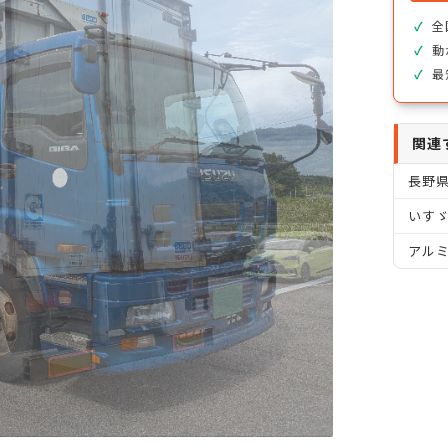
全
動
最
関連
長野
いすゞ
アル