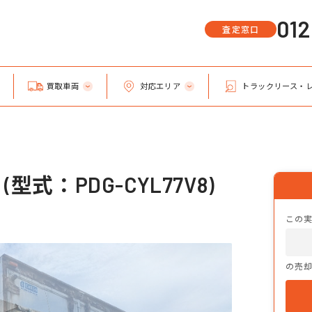
01
査定窓口
買取車両
対応エリア
トラックリース・
式：PDG-CYL77V8)
この
の売