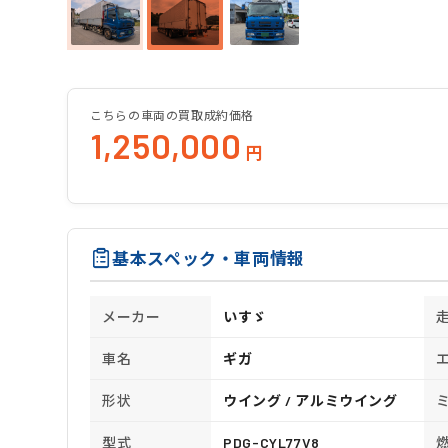
こちらの車両の買取成約価格
1,250,000
円
基本スペック・車両情報
メーカー
いすゞ
車名
ギガ
形状
ウイング / アルミウイング
型式
PDG-CYL77V8