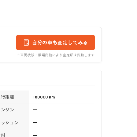
自分の車も査定してみる
※車両状態・相場変動により査定額は変動します
走行距離
180000 km
エンジン
ー
ミッション
ー
燃料
ー