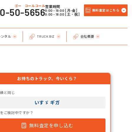
ゴー コールコール
営業時間
20-50-5656
9:00 - 19:00 [月-金]
無料査定はこちら
9:00 - 18:00 [土・祝]
レンタル
TRUCK BIZ
会社概要
お持ちのトラック、今いくら？
実績と同じ
いすゞ ギガ
却をご検討中ですか？
無料査定を申し込む