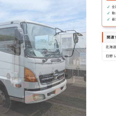
全
動
最
関連
北海
日野 