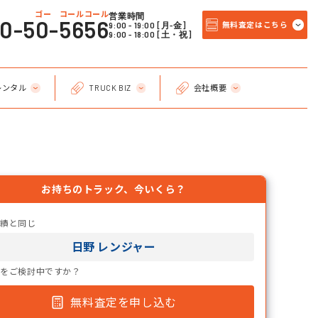
ゴー コールコール
営業時間
20-50-5656
9:00 - 19:00 [月-金]
無料査定はこちら
9:00 - 18:00 [土・祝]
レンタル
TRUCK BIZ
会社概要
お持ちのトラック、今いくら？
実績と同じ
日野 レンジャー
却をご検討中ですか？
無料査定を申し込む