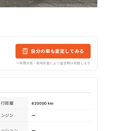
自分の車も査定してみる
※車両状態・相場変動により査定額は変動します
走行距離
620000 km
エンジン
ー
ミッション
ー