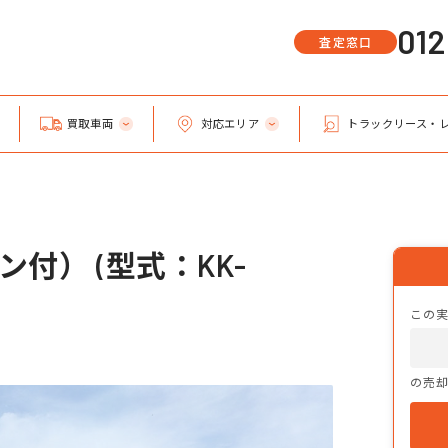
01
査定窓口
買取車両
対応エリア
トラックリース・
付） (型式：KK-
この
の売