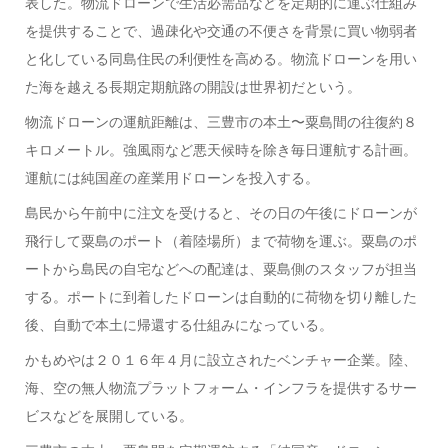
表した。物流ドローンで生活必需品などを定期的に運ぶ仕組み
を提供することで、過疎化や交通の不便さを背景に買い物弱者
と化している同島住民の利便性を高める。物流ドローンを用い
た海を越える長期定期航路の開設は世界初だという。
物流ドローンの運航距離は、三豊市の本土〜粟島間の往復約８
キロメートル。強風雨など悪天候時を除き毎日運航する計画。
運航には純国産の産業用ドローンを投入する。
島民から午前中に注文を受けると、その日の午後にドローンが
飛行して粟島のポート（着陸場所）まで荷物を運ぶ。粟島のポ
ートから島民の自宅などへの配達は、粟島側のスタッフが担当
する。ポートに到着したドローンは自動的に荷物を切り離した
後、自動で本土に帰還する仕組みになっている。
かもめやは２０１６年４月に設立されたベンチャー企業。陸、
海、空の無人物流プラットフォーム・インフラを提供するサー
ビスなどを展開している。