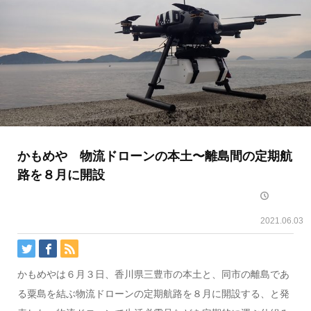
かもめや 物流ドローンの本土〜離島間の定期航
路を８月に開設
2021.06.03
かもめやは６月３日、香川県三豊市の本土と、同市の離島であ
る粟島を結ぶ物流ドローンの定期航路を８月に開設する、と発