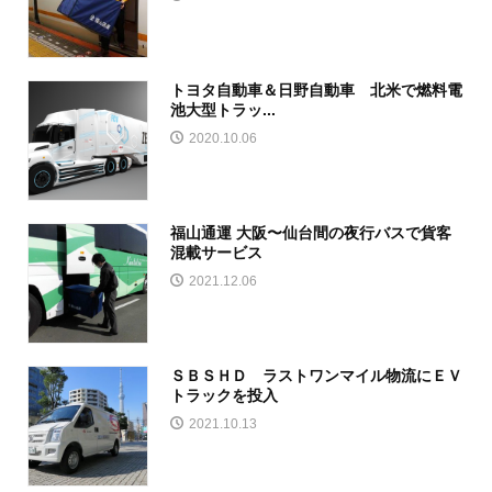
トヨタ自動車＆日野自動車 北米で燃料電
池大型トラッ...
2020.10.06
福山通運 大阪〜仙台間の夜行バスで貨客
混載サービス
2021.12.06
ＳＢＳＨＤ ラストワンマイル物流にＥＶ
トラックを投入
2021.10.13