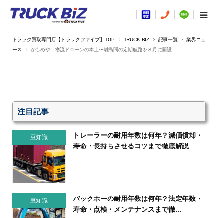
TRUCK BIZ
記事一覧
業界ニュ
ース
かもめや 物流ドローンの本土〜離島間の定期航路を８月に開設
注目記事
トレーラーの耐用年数は何年？減価償却・
豆知識
寿命・長持ちさせるコツまで徹底解説
バックホーの耐用年数は何年？法定年数・
豆知識
寿命・点検・メンテナンスまで徹...