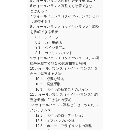
5
ホイールバランス調整が必要な車種は？
6
ホイールバランス調整でも改善できないこ
とはある？
7
ホイールバランス（タイヤバランス）はい
つ調整する？
8
ホイールバランス（タイヤバランス）調整
を依頼できる業者
8.1
・ディーラー
8.2
・カー用品店
8.3
・タイヤ専門店
8.4
・ガソリンスタンド
9
ホイールバランス（タイヤバランス）の調
整を依頼する場合の費用相場と時間
10
ホイールバランス（タイヤバランス）を
自分で調整する方法
10.1
・必要な道具
10.2
・調整手順
10.3
・タイヤの種類ごとのポイント
11
ホイールバランス（タイヤバランス）調
整は業者に任せるのが安心
12
ホイールバランス調整と併せてやりたい
メンテナンス
12.1
・タイヤのローテーション
12.2
・エアバルブの交換
12.3
・ホイールアライメントの調整