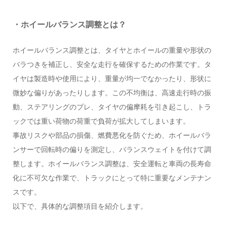
・ホイールバランス調整とは？
ホイールバランス調整とは、タイヤとホイールの重量や形状の
バラつきを補正し、安全な走行を確保するための作業です。タ
イヤは製造時や使用により、重量が均一でなかったり、形状に
微妙な偏りがあったりします。この不均衡は、高速走行時の振
動、ステアリングのブレ、タイヤの偏摩耗を引き起こし、トラ
ックでは重い荷物の荷重で負荷が拡大してしまいます。
事故リスクや部品の損傷、燃費悪化を防ぐため、ホイールバラ
ンサーで回転時の偏りを測定し、バランスウェイトを付けて調
整します。ホイールバランス調整は、安全運転と車両の長寿命
化に不可欠な作業で、トラックにとって特に重要なメンテナン
スです。
以下で、具体的な調整項目を紹介します。