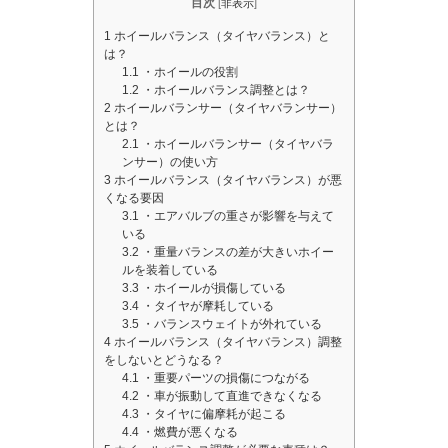
目次
[
非表示
]
1
ホイールバランス（タイヤバランス）と
は？
1.1
・ホイールの役割
1.2
・ホイールバランス調整とは？
2
ホイールバランサー（タイヤバランサー）
とは？
2.1
・ホイールバランサー（タイヤバラ
ンサー）の使い方
3
ホイールバランス（タイヤバランス）が悪
くなる要因
3.1
・エアバルブの重さが影響を与えて
いる
3.2
・重量バランスの差が大きいホイー
ルを装着している
3.3
・ホイールが損傷している
3.4
・タイヤが摩耗している
3.5
・バランスウェイトが外れている
4
ホイールバランス（タイヤバランス）調整
をしないとどうなる？
4.1
・重要パーツの損傷につながる
4.2
・車が振動して直進できなくなる
4.3
・タイヤに偏摩耗が起こる
4.4
・燃費が悪くなる