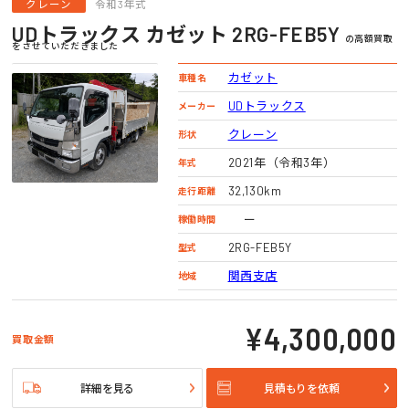
クレーン
令和3年式
UDトラックス カゼット 2RG-FEB5Y
の高額買取
をさせていただきました
カゼット
車種名
UDトラックス
メーカー
クレーン
形状
2021年（令和3年）
年式
32,130km
走行距離
ー
稼働時間
2RG-FEB5Y
型式
関西支店
地域
¥4,300,000
買取金額
詳細を見る
見積もりを依頼