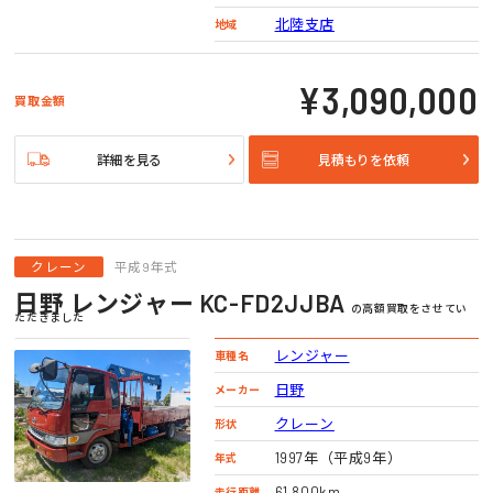
北陸支店
地域
¥3,090,000
買取金額
詳細を見る
見積もりを依頼
クレーン
平成9年式
日野 レンジャー KC-FD2JJBA
の高額買取をさせてい
ただきました
レンジャー
車種名
日野
メーカー
クレーン
形状
1997年（平成9年）
年式
61,800km
走行距離