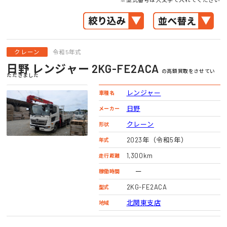
クレーン
令和5年式
日野 レンジャー 2KG-FE2ACA
の高額買取をさせてい
ただきました
レンジャー
車種名
日野
メーカー
クレーン
形状
2023年（令和5年）
年式
1,300km
走行距離
ー
稼働時間
2KG-FE2ACA
型式
北関東支店
地域