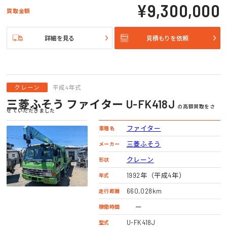
¥9,300,000
買取金額
詳細を見る
見積もりを依頼
クレーン
平成4年式
三菱ふそう ファイター U-FK418J
の高額買取をさ
せていただきました
ファイター
車種名
三菱ふそう
メーカー
クレーン
形状
1992年（平成4年）
年式
660,028km
走行距離
ー
稼働時間
U-FK418J
型式