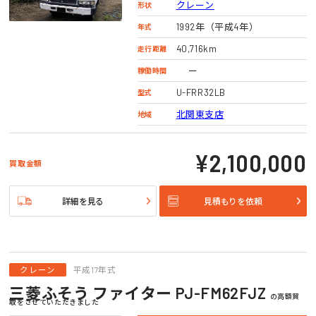
クレーン
形状
1992年（平成4年）
年式
40,716km
走行距離
ー
稼働時間
U-FRR32LB
型式
北関東支店
地域
¥2,100,000
買取金額
詳細を見る
見積もりを依頼
クレーン
平成17年式
三菱ふそう ファイター PJ-FM62FJZ
の高額買
取をさせていただきました