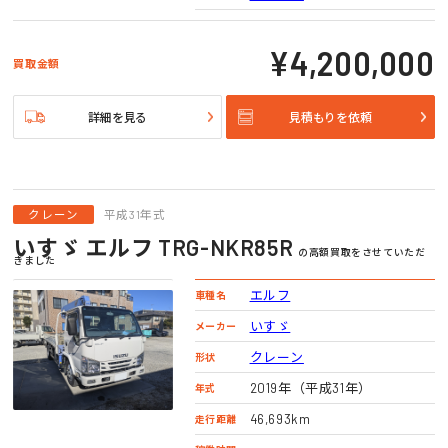
¥4,200,000
買取金額
詳細を見る
見積もりを依頼
クレーン
平成31年式
いすゞ エルフ TRG-NKR85R
の高額買取をさせていただ
きました
エルフ
車種名
いすゞ
メーカー
クレーン
形状
2019年（平成31年）
年式
46,693km
走行距離