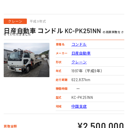
クレーン
平成9年式
日産自動車 コンドル KC-PK251NN
の高額買取をさ
せていただきました
コンドル
車種名
日産自動車
メーカー
クレーン
形状
1997年（平成9年）
年式
622,837km
走行距離
ー
稼働時間
KC-PK251NN
型式
中国支店
地域
¥2,500,000
買取金額