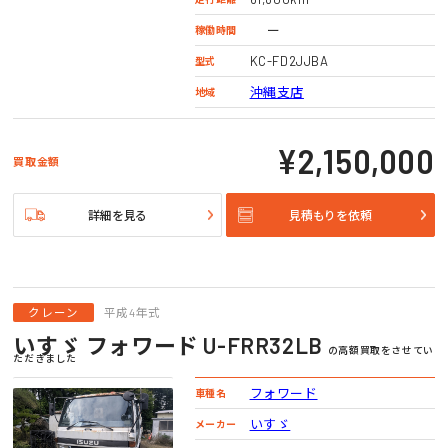
ー
稼働時間
KC-FD2JJBA
型式
沖縄支店
地域
¥2,150,000
買取金額
詳細を見る
見積もりを依頼
クレーン
平成4年式
いすゞ フォワード U-FRR32LB
の高額買取をさせてい
ただきました
フォワード
車種名
いすゞ
メーカー