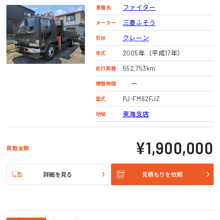
ファイター
車種名
三菱ふそう
メーカー
クレーン
形状
2005年（平成17年）
年式
552,753km
走行距離
ー
稼働時間
PJ-FM62FJZ
型式
東海支店
地域
¥1,900,000
買取金額
詳細を見る
見積もりを依頼