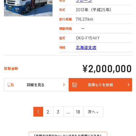
クレーン
形状
2013年（平成25年）
年式
716,211km
走行距離
ー
稼働時間
QKG-FY54VY
型式
北海道支店
地域
¥2,000,000
買取金額
詳細を見る
見積もりを依頼
1
2
3
…
18
次へ »