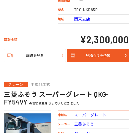
ー
稼働時間
TRG-NKR85R
型式
関東支店
地域
¥2,300,000
買取金額
詳細を見る
見積もりを依頼
クレーン
平成25年式
三菱ふそう スーパーグレート QKG-
FY54VY
の高額買取をさせていただきました
スーパーグレート
車種名
三菱ふそう
メーカー