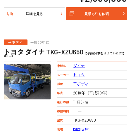
詳細を見る
見積もりを依頼
平ボディ
平成30年式
トヨタ ダイナ TKG-XZU650
の高額買取をさせていただき
ました
ダイナ
車種名
トヨタ
メーカー
平ボディ
形状
2018年（平成30年）
年式
11,138km
走行距離
ー
稼働時間
TKG-XZU650
型式
四国支店
地域