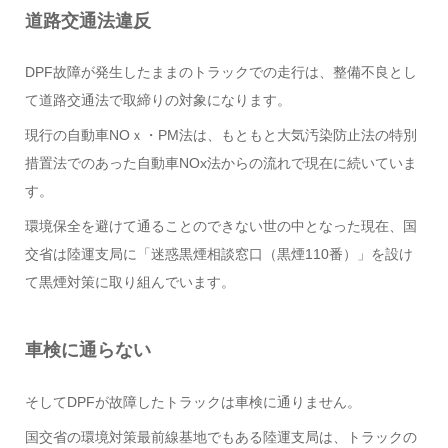
道路交通法違反
DPF故障が発生したままのトラックでの走行は、整備不良とし
て道路交通法で取締りの対象になります。
現行の自動車NOｘ・PM法は、もともと大気汚染防止法の特別
措置法でのあった自動車NOx法からの流れで現在に続いていま
す。
環境保全を避けて通ることのできない世の中となった現在、国
交省は陸運支局に「迷惑黒煙相談窓口（黒煙110番）」を設け
て黒煙対策に取り組んでいます。
車検に通らない
そしてDPFが故障したトラックは車検に通りません。
国交省の環境対策最前線基地でもある陸運支局は、トラックの