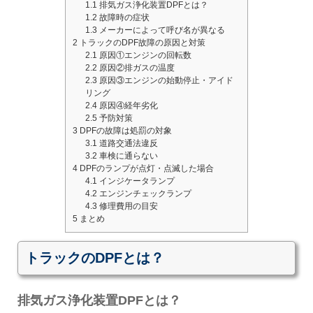
1.1
排気ガス浄化装置DPFとは？
1.2
故障時の症状
1.3
メーカーによって呼び名が異なる
2
トラックのDPF故障の原因と対策
2.1
原因①エンジンの回転数
2.2
原因②排ガスの温度
2.3
原因③エンジンの始動停止・アイド
リング
2.4
原因④経年劣化
2.5
予防対策
3
DPFの故障は処罰の対象
3.1
道路交通法違反
3.2
車検に通らない
4
DPFのランプが点灯・点滅した場合
4.1
インジケータランプ
4.2
エンジンチェックランプ
4.3
修理費用の目安
5
まとめ
トラックのDPFとは？
排気ガス浄化装置DPFとは？