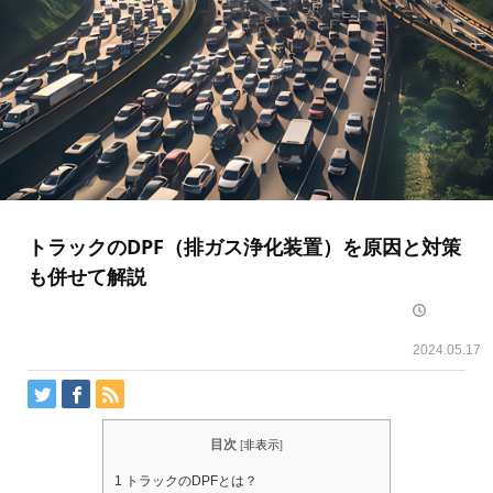
トラックのDPF（排ガス浄化装置）を原因と対策
も併せて解説
2024.05.17
目次
[
非表示
]
1
トラックのDPFとは？