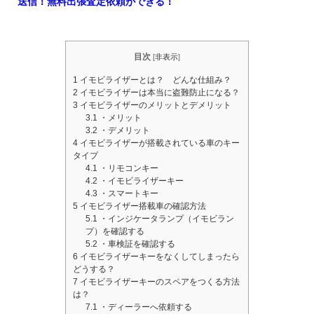
送信！無料出張査定依頼ができる！
目次
[
非表示
]
1
イモビライザーとは？ どんな仕組み？
2
イモビライザーは本当に盗難防止になる？
3
イモビライザーのメリットとデメリット
3.1
・メリット
3.2
・デメリット
4
イモビライザーが搭載されている車のキー
タイプ
4.1
・リモコンキー
4.2
・イモビライザーキー
4.3
・スマートキー
5
イモビライザー搭載車の確認方法
5.1
・インジケータランプ（イモビラン
プ）を確認する
5.2
・車検証を確認する
6
イモビライザーキーをなくしてしまったら
どうする？
7
イモビライザーキーのスペアをつくる方法
は？
7.1
・ディーラーへ依頼する