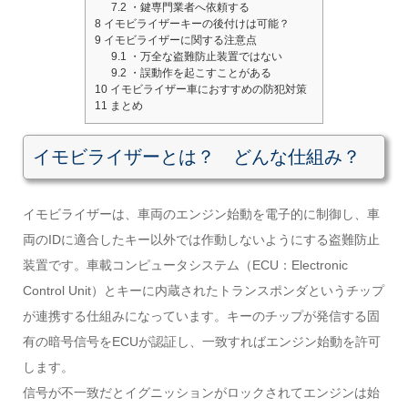
7.2
・鍵専門業者へ依頼する
8
イモビライザーキーの後付けは可能？
9
イモビライザーに関する注意点
9.1
・万全な盗難防止装置ではない
9.2
・誤動作を起こすことがある
10
イモビライザー車におすすめの防犯対策
11
まとめ
イモビライザーとは？ どんな仕組み？
イモビライザーは、車両のエンジン始動を電子的に制御し、車
両のIDに適合したキー以外では作動しないようにする盗難防止
装置です。車載コンピュータシステム（ECU：Electronic
Control Unit）とキーに内蔵されたトランスポンダというチップ
が連携する仕組みになっています。キーのチップが発信する固
有の暗号信号をECUが認証し、一致すればエンジン始動を許可
します。
信号が不一致だとイグニッションがロックされてエンジンは始