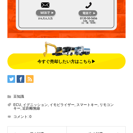
今すぐ売却したい方はこちら▶
豆知識
ECU
,
イグニッション
,
イモビライザー
,
スマートキー
,
リモコン
キー
,
近距離無線
コメント:
0