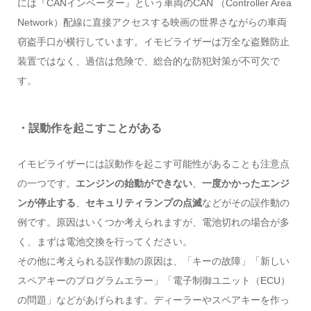
には『CANインベーダー』という車両のCAN （Controller Area
Network）配線に直接アクセスする映画の世界さながらの車両
窃盗手口が横行しています。イモビライザーは万全な盗難防止
装置ではなく、過信は危険で、総合的な防犯対策が不可欠で
す。
・誤動作を起こすことがある
イモビライザーには誤動作を起こす可能性があることも注意点
の一つです。
エンジンの始動ができない
、
一度かかったエンジ
ンが停止する
、
セキュリティランプの点滅
などがその誤作動の
例です。原因はいくつか考えられますが、電池切れの場合が多
く、まずは電池交換を行ってください。
その他に考えられる誤作動の原因は、「キーの故障」「新しい
スペアキーのプログラムエラー」「電子制御ユニット（ECU）
の問題」などがあげられます。ディーラーやスペアキーを作っ