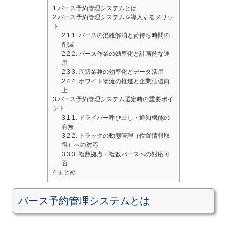
1
バース予約管理システムとは
2
バース予約管理システムを導入するメリッ
ト
2.1
1. バースの混雑解消と荷待ち時間の
削減
2.2
2. バース作業の効率化と計画的な運
用
2.3
3. 周辺業務の効率化とデータ活用
2.4
4. ホワイト物流の推進と企業価値向
上
3
バース予約管理システム選定時の重要ポイ
ント
3.1
1. ドライバー呼び出し・通知機能の
有無
3.2
2. トラックの動態管理（位置情報取
得）への対応
3.3
3. 複数拠点・複数バースへの対応可
否
4
まとめ
バース予約管理システムとは