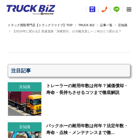
TRUCK BIZ
記事一覧
豆知識
【2026年に変わる】高速道路「深夜割引」が大幅見直しへ｜何がどう変わる？
注目記事
トレーラーの耐用年数は何年？減価償却・
豆知識
寿命・長持ちさせるコツまで徹底解説
バックホーの耐用年数は何年？法定年数・
豆知識
寿命・点検・メンテナンスまで徹...