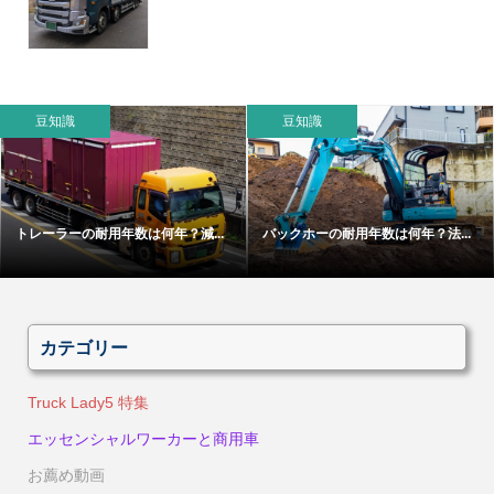
豆知識
豆知識
年数は何年？減...
バックホーの耐用年数は何年？法...
ダンプの買取相場
カテゴリー
Truck Lady5 特集
エッセンシャルワーカーと商用車
お薦め動画