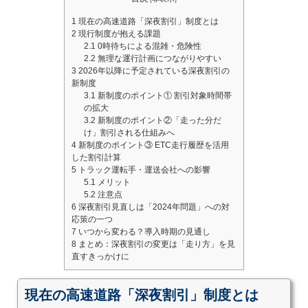
1
現在の高速道路「深夜割引」制度とは
2
現行制度が抱える課題
2.1
0時待ちによる混雑・危険性
2.2
無理な運行計画につながりやすい
3
2026年以降に予定されている深夜割引の
新制度
3.1
新制度のポイント① 割引対象時間帯
の拡大
3.2
新制度のポイント②「走った分だ
け」割引される仕組みへ
4
新制度のポイント③ ETC走行履歴を活用
した割引計算
5
トラック運転手・運送会社への影響
5.1
メリット
5.2
注意点
6
深夜割引見直しは「2024年問題」への対
応策の一つ
7
いつから変わる？導入時期の見通し
8
まとめ：深夜割引の変更は「走り方」を見
直すきっかけに
現在の高速道路「深夜割引」制度とは