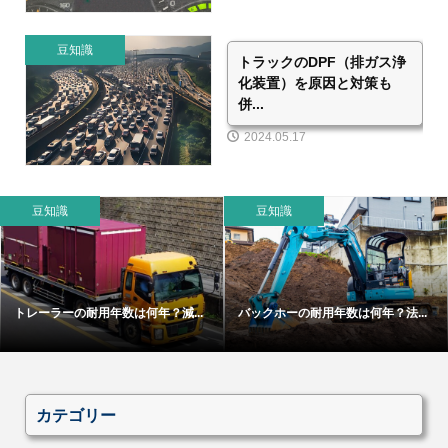
豆知識
トラックのDPF（排ガス浄
化装置）を原因と対策も
併...
2024.05.17
豆知識
豆知識
トレーラーの耐用年数は何年？減...
バックホーの耐用年数は何年？法...
カテゴリー