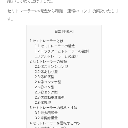
識』にて取り上げました。
セミトレーラーの構造から種類、運転のコツまで解説いたしま
す。
目次
[
非表示
]
1
セミトレーラーとは
1.1
セミトレーラーの構造
1.2
トラクターとトレーラーの役割
1.3
フルトレーラーとの違い
2
セミトレーラーの種類
2.1
①スタンション型
2.2
②あおり型
2.3
③船底型
2.4
④コンテナ型
2.5
⑤バン型
2.6
⑥タンク型
2.7
⑦自動車運搬型
2.8
⑧幌型
3
セミトレーラーの規格・寸法
3.1
最大積載量
3.2
車両総重量
4
セミトレーラーを運転するコツ