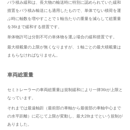
バラ積み緩和は、長大物の輸送時に特別に認められていた緩和
措置をバラ積み輸送にも適用したもので、単体でない積荷を運
ぶ時に軸数を増やすことで１軸当たりの重量を減らして総重量
を36tまで緩和する措置です。
単体物許可は分割不可の単体物を運ぶ場合の緩和措置です。
最大積載量の上限が無くなりますが、１軸ごとの最大積載量は
まもらなければなりません。
車両総重量
セミトレーラーの車両総重量は規制緩和により一律36tが上限と
なっています。
それまでは最遠軸距（最前部の車軸から最後部の車軸中心まで
の水平距離）に応じて上限が変動し、最大28tまでという規制が
ありました。