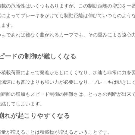
積載の危険性はいくつもありますが、この制動距離の増加を一
重によってブレーキをかけても制動距離は伸びていつものよう
ります。
つもであれば難なく曲がれるカーブでも、その重みによる遠心
。
ピードの制御が難しくなる
い積載荷重によって発進からしにくくなり、加速も非常に力を
然減速にも普段よりも強い力が必要になり、ブレーキは効きに
動距離の増加もスピード制御の困難さは、とっさの判断が出来
直結してしまいます。
崩れが起こりやすくなる
載量が増えることは積載物が増えるということです。