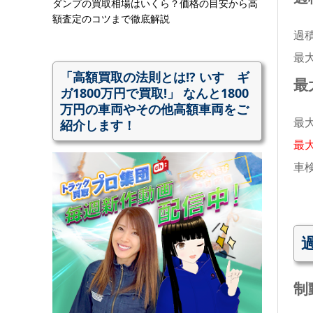
ダンプの買取相場はいくら？価格の目安から高
額査定のコツまで徹底解説
過
最
「高額買取の法則とは!? いすゞギ
最
ガ1800万円で買取!」 なんと1800
万円の車両やその他高額車両をご
紹介します！
最
最
車
制