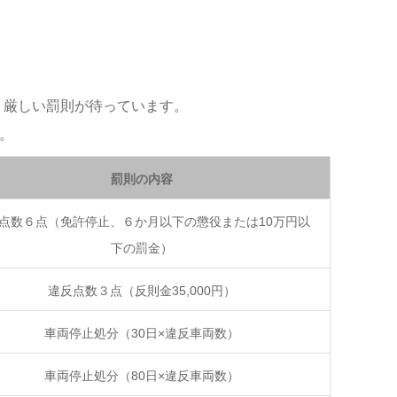
。
う厳しい罰則が待っています。
。
罰則の内容
点数６点（免許停止、６か月以下の懲役または10万円以
下の罰金）
違反点数３点（反則金35,000円）
車両停止処分（30日×違反車両数）
車両停止処分（80日×違反車両数）