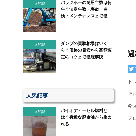
バックホーの耐用年数は何
豆知識
年？法定年数・寿命・点
検・メンテナンスまで徹...
ダンプの買取相場はいく
豆知識
ら？価格の目安から高額査
過
定のコツまで徹底解説
ト
そ
人気記事
今
バイオディーゼル燃料と
豆知識
は？身近な廃食油から生ま
プ
れる...