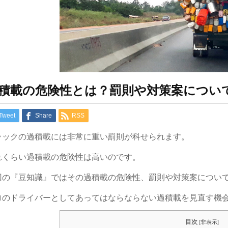
積載の危険性とは？罰則や対策案につい
Tweet
Share
RSS
ラックの過積載には非常に重い罰則が科せられます。
れくらい過積載の危険性は高いのです。
回の『豆知識』ではその過積載の危険性、罰則や対策案につい
ロのドライバーとしてあってはならならない過積載を見直す機
目次
[
非表示
]