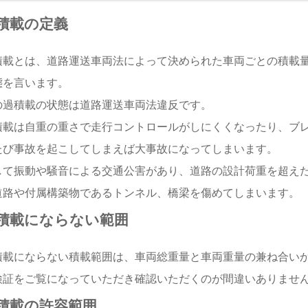
積載の定義
積載とは、道路運送車両法によって決められた車両ごとの積載
態を言います。
の過積載の状態は道路運送車両法違反です。
積載は自重の重さで走行コントロールがしにくくなったり、ブ
たび事故を起こしてしまえば大事故になってしまいます。
して振動や騒音による交通公害があり、道路の設計荷重を超え
道路や付属構築物であるトンネル、橋梁を傷めてしまいます。
積載にならない範囲
積載にならない積載範囲は、車両総重量と車両重量の兼ね合い
検証をご覧になっていただき確認いただくのが間違いありませ
積載の許容範囲