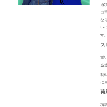
過
自
な
い
す
ス
重
当
制
に
荷
積