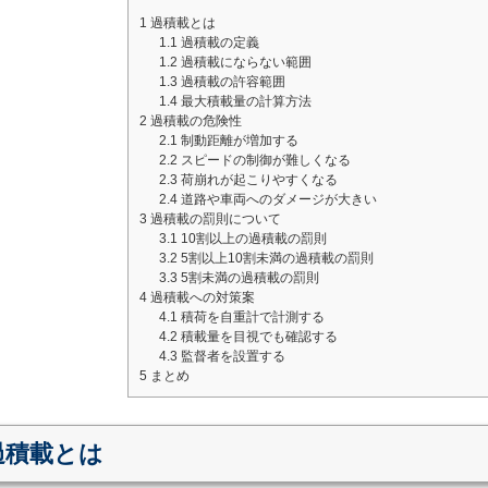
1
過積載とは
1.1
過積載の定義
1.2
過積載にならない範囲
1.3
過積載の許容範囲
1.4
最大積載量の計算方法
2
過積載の危険性
2.1
制動距離が増加する
2.2
スピードの制御が難しくなる
2.3
荷崩れが起こりやすくなる
2.4
道路や車両へのダメージが大きい
3
過積載の罰則について
3.1
10割以上の過積載の罰則
3.2
5割以上10割未満の過積載の罰則
3.3
5割未満の過積載の罰則
4
過積載への対策案
4.1
積荷を自重計で計測する
4.2
積載量を目視でも確認する
4.3
監督者を設置する
5
まとめ
過積載とは