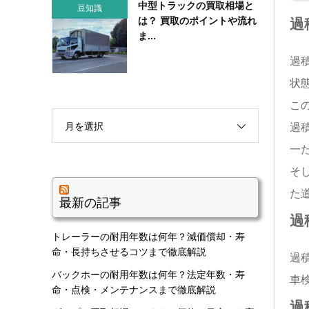
中型トラックの買取相場と
豆知識
は？ 買取のポイントや流れ
過
ま...
過
状
こ
月を選択
過
一
そ
た
最新の記事
過
トレーラーの耐用年数は何年？減価償却・寿
命・長持ちさせるコツまで徹底解説
過
バックホーの耐用年数は何年？法定年数・寿
車
命・点検・メンテナンスまで徹底解説
過