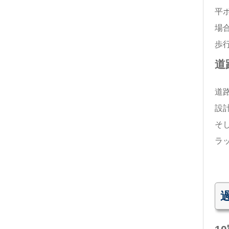
平
場
歩
道
道
設
そ
ラ