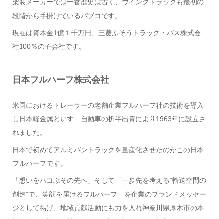
架装メーカーでは一番歴史は古く、ウイングトラックも最初の
段階から手掛けているパブコです。
現在は資本金1億１千万円、三菱ふそうトラック・バス株式会
社100％の子会社です。
日本フルハーフ株式会社
米国におけるトレーラーの老舗企業フルハーフ社の技術を導入
し日本軽金属といすゞ自動車の折半出資により1963年に設立さ
れました。
日本で初めてアルミバントラックを量産化させたのがこの日本
フルハーフです。
「想いをハコぶその先へ」そして「一歩先を考える”輸送空間の
創造”で、笑顔を届けるフルハーフ」を企業のブランドメッセー
ジとして掲げ、地域貢献活動にも力を入れ神奈川県厚木市の本