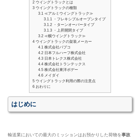
2
ウイングトラックとは
3
ウイングトラックの種類
3.1
≪アルミウイングトラック≫
3.1.1
・フレキシブルオープンタイプ
3.1.2
・ターンオーバータイプ
3.1.3
・上昇開閉タイプ
3.2
≪幌ウイングトラック≫
4
ウイングトラックの架装メーカー
4.1
株式会社パブコ
4.2
日本フルハーフ株式会社
4.3
日本トレクス株式会社
4.4
株式会社トランテックス
4.5
株式会社東洋ボデー
4.6
メイダイ
5
ウイングトラック利用の際の注意点
6
おわりに
はじめに
輸送業においての最大のミッションはお預かりした荷物を
事故