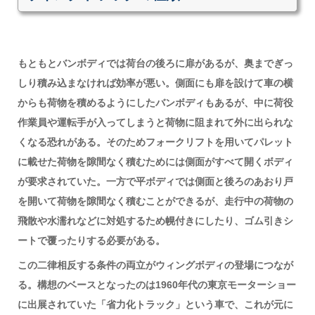
もともとバンボディでは荷台の後ろに扉があるが、奥までぎっ
しり積み込まなければ効率が悪い。側面にも扉を設けて車の横
からも荷物を積めるようにしたバンボディもあるが、中に荷役
作業員や運転手が入ってしまうと荷物に阻まれて外に出られな
くなる恐れがある。そのためフォークリフトを用いてパレット
に載せた荷物を隙間なく積むためには側面がすべて開くボディ
が要求されていた。一方で平ボディでは側面と後ろのあおり戸
を開いて荷物を隙間なく積むことができるが、走行中の荷物の
飛散や水濡れなどに対処するため幌付きにしたり、ゴム引きシ
ートで覆ったりする必要がある。
この二律相反する条件の両立がウィングボディの登場につなが
る。構想のベースとなったのは1960年代の東京モーターショー
に出展されていた「省力化トラック」という車で、これが元に