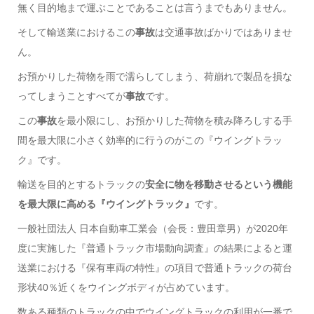
無く目的地まで運ぶことであることは言うまでもありません。
そして輸送業におけるこの
事故
は交通事故ばかりではありませ
ん。
お預かりした荷物を雨で濡らしてしまう、荷崩れで製品を損な
ってしまうことすべてが
事故
です。
この
事故
を最小限にし、お預かりした荷物を積み降ろしする手
間を最大限に小さく効率的に行うのがこの『ウイングトラッ
ク』です。
輸送を目的とするトラックの
安全に物を移動させるという機能
を最大限に高める『ウイングトラック』
です。
一般社団法人 日本自動車工業会（会長：豊田章男）が2020年
度に実施した『普通トラック市場動向調査』の結果によると運
送業における『保有車両の特性』の項目で普通トラックの荷台
形状40％近くをウイングボディが占めています。
数ある種類のトラックの中でウイングトラックの利用が一番で