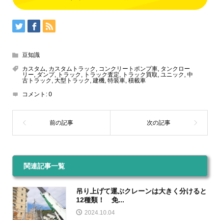
豆知識
カスタム
,
カスタムトラック
,
コンクリートポンプ車
,
タンクロー
リー
,
ダンプ
,
トラック
,
トラック査定
,
トラック買取
,
ユニック
,
中
古トラック
,
大型トラック
,
建機
,
特装車
,
積載車
コメント:
0
関連記事一覧
吊り上げて運ぶクレーンは大きく分けると
12種類！ 免...
2024.10.04