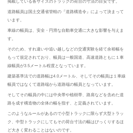
掲載している各サイズのトラックの荷台の寸法の目安です。
道路幅員は国土交通省管轄の『道路構造令』によって決まって
います。
車線の幅員は、安全・円滑な自動車交通に大きな影響を与えま
す。
そのため、すれ違いや追い越しなどの交通実験を経て余裕幅を
もって規定されており、幅員は一般国道、高速道路ともに１車
線幅員が3.5メートル程度となっています。
建築基準法での道路幅は4.0メートル、そしてその幅員は１車線
幅員ではなくて道路端から道路端の幅員となっています。
そしてその幅員の中には中央帯や植樹帯、路肩などを含めた道
路を成す構造物の全体の幅を指す、と定義されています。
このようなルールがあるので小型トラックに限らず大型トラッ
ク、中型トラックにしてもその荷台寸法の幅はびっくりするほ
ど大きく変わることはないのです。