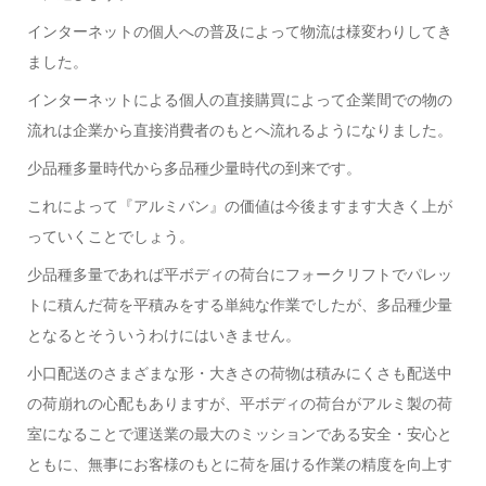
インターネットの個人への普及によって物流は様変わりしてき
ました。
インターネットによる個人の直接購買によって企業間での物の
流れは企業から直接消費者のもとへ流れるようになりました。
少品種多量時代から多品種少量時代の到来です。
これによって『アルミバン』の価値は今後ますます大きく上が
っていくことでしょう。
少品種多量であれば平ボディの荷台にフォークリフトでパレッ
トに積んだ荷を平積みをする単純な作業でしたが、多品種少量
となるとそういうわけにはいきません。
小口配送のさまざまな形・大きさの荷物は積みにくさも配送中
の荷崩れの心配もありますが、平ボディの荷台がアルミ製の荷
室になることで運送業の最大のミッションである安全・安心と
ともに、無事にお客様のもとに荷を届ける作業の精度を向上す