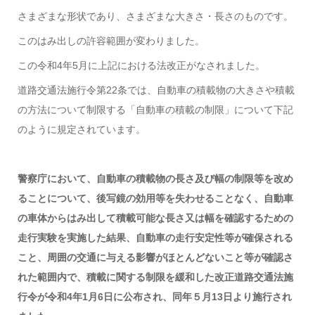
さまざまな形状であり、さまざまな大きさ・長さのものです。
このはみ出しの許容範囲が変わりました。
この令和4年5月に上記における法改正がなされました。
道路交通法施行令第22条では、自動車の積載物の大きさや積載
の方法について制限する「自動車の積載の制限」について下記
のように規定されています。
警察庁において、自動車の積載物の長さ及び幅の制限等を改め
ることについて、後写鏡の効用等を失わせることなく、自動車
の車体からはみ出して積載可能な長さ又は幅を確認するための
走行実験を実施した結果、自動車の走行安定性等が確保される
こと、周囲の交通に与える影響がほとんどないこと等が確認さ
れた範囲内で、積載に関する制限を緩和した改正道路交通法施
行令が令和4年1月6日に公布され、同年５月13日より施行され