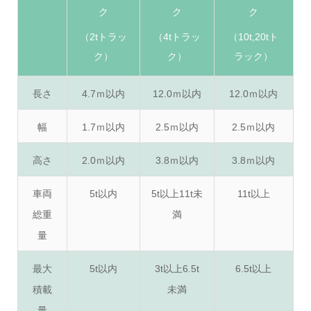
ク
ク
ク
（2tトラッ
（4tトラッ
（10t,20tト
ク）
ク）
ラック）
長さ
4.7ｍ以内
12.0ｍ以内
12.0ｍ以内
幅
1.7ｍ以内
2.5ｍ以内
2.5ｍ以内
高さ
2.0ｍ以内
3.8ｍ以内
3.8ｍ以内
車両
5t以内
5t以上11t未
11t以上
総重
満
量
最大
5t以内
3t以上6.5t
6.5t以上
積載
未満
量