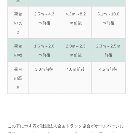
荷台
2.5ｍ～4.3
4.3ｍ～8.2
5.1m～10.0
の長
ｍ前後
ｍ前後
ｍ前後
さ
荷台
1.6ｍ～2.0
2.0m～2.3
2.3ｍ～2.5ｍ
の幅
ｍ前後
ｍ前後
前後
荷台
3.8ｍ前後
4.0ｍ前後
4.5ｍ前後
の高
さ
この下に示す表が社団法人全国トラック協会がホームページに