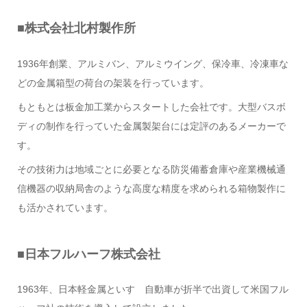
■株式会社北村製作所
1936年創業、アルミバン、アルミウイング、保冷車、冷凍車な
どの金属箱型の荷台の架装を行っています。
もともとは板金加工業からスタートした会社です。大型バスボ
ディの制作を行っていた金属製架台には定評のあるメーカーで
す。
その技術力は地域ごとに必要となる防災備蓄倉庫や産業機械通
信機器の収納局舎のような高度な精度を求められる箱物製作に
も活かされています。
■日本フルハーフ株式会社
1963年、日本軽金属といすゞ自動車が折半で出資して米国フル