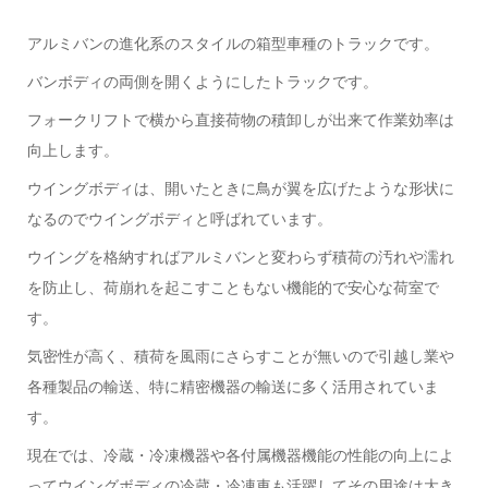
アルミバンの進化系のスタイルの箱型車種のトラックです。
バンボディの両側を開くようにしたトラックです。
フォークリフトで横から直接荷物の積卸しが出来て作業効率は
向上します。
ウイングボディは、開いたときに鳥が翼を広げたような形状に
なるのでウイングボディと呼ばれています。
ウイングを格納すればアルミバンと変わらず積荷の汚れや濡れ
を防止し、荷崩れを起こすこともない機能的で安心な荷室で
す。
気密性が高く、積荷を風雨にさらすことが無いので引越し業や
各種製品の輸送、特に精密機器の輸送に多く活用されていま
す。
現在では、冷蔵・冷凍機器や各付属機器機能の性能の向上によ
ってウイングボディの冷蔵・冷凍車も活躍してその用途は大き