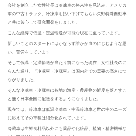
会社を創立した女性社長は冷凍車の将来性を見込み、アメリカ
軍の中古トラック、冷凍庫を払い下げてもらい矢野特殊自動車
と共に苦心して研究開発をしました。
こんな経緯で低温・定温輸送が可能な現在に至っています。
新しいことのスタートにはかならず誰かが血のにじむような思
い、苦労をしています
そして低温・定温輸送が当たり前になった現在、女性社長のに
らんだ通り、『冷凍車・冷蔵車』は国内外での需要の高さにつ
ながりました。
そんな冷凍車・冷蔵車は各地の海産・農産物の鮮度を落とすこ
と無く日本全国に配送をするようになりました。
現在では、冷凍車は低温冷凍車・中温冷凍車と世の中のニーズ
に応えてその車種は細分化されています。
冷蔵車は生鮮食料品以外にも薬品や化粧品、植物・精密機械な