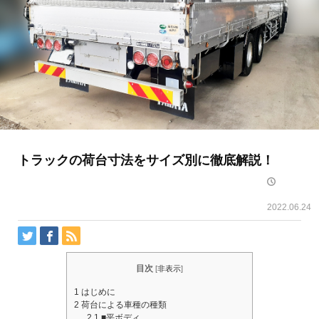
トラックの荷台寸法をサイズ別に徹底解説！
2022.06.24
目次
[
非表示
]
1
はじめに
2
荷台による車種の種類
2.1
■平ボディ