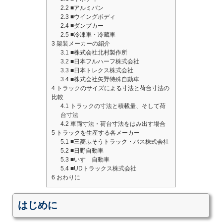
2.2
■アルミバン
2.3
■ウイングボディ
2.4
■ダンプカー
2.5
■冷凍車・冷蔵車
3
架装メーカーの紹介
3.1
■株式会社北村製作所
3.2
■日本フルハーフ株式会社
3.3
■日本トレクス株式会社
3.4
■株式会社矢野特殊自動車
4
トラックのサイズによる寸法と荷台寸法の
比較
4.1
トラックの寸法と積載量、そして荷
台寸法
4.2
車両寸法・荷台寸法をはみ出す場合
5
トラックを生産する各メーカー
5.1
■三菱ふそうトラック・バス株式会社
5.2
■日野自動車
5.3
■いすゞ自動車
5.4
■UDトラックス株式会社
6
おわりに
はじめに