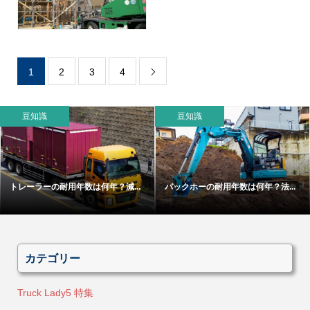
1
2
3
4

豆知識
豆知識
トレーラーの耐用年数は何年？減...
バックホーの耐用年数は何年？法...
カテゴリー
Truck Lady5 特集