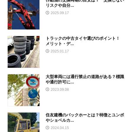
リスクや自分...
2025.09.17
トラックの中古タイヤ選びのポイント！
メリット・デ...
2025.01.17
大型車両には通行禁止の道路がある？標識
や通行許可に...
2023.09.08
住友建機のバックホーとは？特徴とユンボ
やショベルカ...
2024.04.15