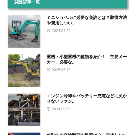
関連記事一覧
ミニショベルに必要な免許とは？取得方法
や費用につい...
2024.04.26
重機・小型重機の種類を紹介！ 主要メー
カー、必要な...
2025.06.13
エンジン冷却やバッテリー充電などに欠か
せないファン...
2024.09.06
作動油の交換時期の目安は？ 交換しない