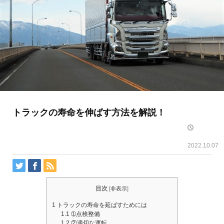
トラックの寿命を伸ばす方法を解説！
2022.10.07
目次
[
非表示
]
1
トラックの寿命を延ばすためには
1.1
➀点検整備
1.2
②適切な運転