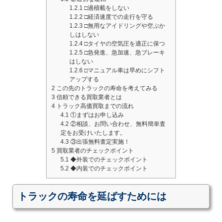
1.2.1
□過積載をしない
1.2.2
□経済速度での走行を守る
1.2.3
□無用なアイドリングや空ぶか
しはしない
1.2.4
□タイヤの空気圧を適正に保つ
1.2.5
□急発進、急加速、急ブレーキ
はしない
1.2.6
□マニュアル車は早めにシフト
アップする
2
この先のトラックの寿命を考えてみる
3
信頼できる買取業者とは
4
トラック高価買取までの流れ
4.1
①まずはお申し込み
4.2
②相談、お問い合わせ、無料簡単査
定をお受けいたします。
4.3
③出張無料査定実施！
5
買取業者のチェックポイント
5.1
◆外装でのチェックポイント
5.2
◆内装でのチェックポイント
トラックの寿命を延ばすためには